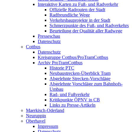
Interaktive Karten zu Fuß- und Radverkehr
Offizielle Radrouten der Stadt
Radfreundliche Wege
Verkehrsbauprojekte in der Stadt
Schmerzpunkte des Fuß- und Radverkehrs
Beurteilung der Qualität aller Radwege
Presseschau
Datenschutz
Cottbus
Datenschutz
Kreisgruppe Cottbus/ProTramCottbus
Archiv ProTramCottbus
Historie PTC
Neubaustrecken-Überblick Tram
Abgelehnte Strecken-Vorschläge
Abgelehnte Vorschläge zum Bahnhofs-
Umbau
Rad- und Fußverkehr
Kritikpunkte ÖPNV in CB
Links zu Presse-Artikeln
Maerkisch-Oderland
Neuruppin
Oberhavel
Impressum
Datenschutz