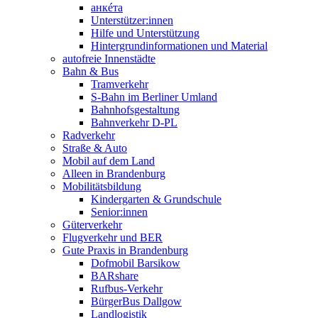
анкéта
Unterstützer:innen
Hilfe und Unterstützung
Hintergrundinformationen und Material
autofreie Innenstädte
Bahn & Bus
Tramverkehr
S-Bahn im Berliner Umland
Bahnhofsgestaltung
Bahnverkehr D-PL
Radverkehr
Straße & Auto
Mobil auf dem Land
Alleen in Brandenburg
Mobilitätsbildung
Kindergarten & Grundschule
Senior:innen
Güterverkehr
Flugverkehr und BER
Gute Praxis in Brandenburg
Dofmobil Barsikow
BARshare
Rufbus-Verkehr
BürgerBus Dallgow
Landlogistik