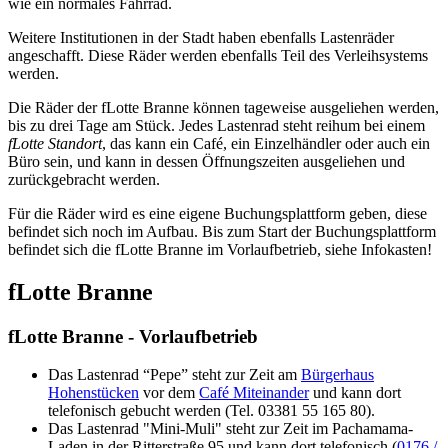
wie ein normales Fahrrad.
Weitere Institutionen in der Stadt haben ebenfalls Lastenräder
angeschafft. Diese Räder werden ebenfalls Teil des Verleihsystems
werden.
Die Räder der fLotte Branne können tageweise ausgeliehen werden,
bis zu drei Tage am Stück. Jedes Lastenrad steht reihum bei einem
fLotte Standort
, das kann ein Café, ein Einzelhändler oder auch ein
Büro sein, und kann in dessen Öffnungszeiten ausgeliehen und
zurückgebracht werden.
Für die Räder wird es eine eigene Buchungsplattform geben, diese
befindet sich noch im Aufbau. Bis zum Start der Buchungsplattform
befindet sich die fLotte Branne im Vorlaufbetrieb, siehe Infokasten!
fLotte Branne
fLotte Branne - Vorlaufbetrieb
Das Lastenrad “Pepe” steht zur Zeit am
Bürgerhaus
Hohenstücken
vor dem
Café Miteinander
und kann dort
telefonisch gebucht werden (Tel. 03381 55 165 80).
Das Lastenrad "Mini-Muli" steht zur Zeit im Pachamama-
Laden in der Ritterstraße 95 und kann dort telefonisch (
0176 /