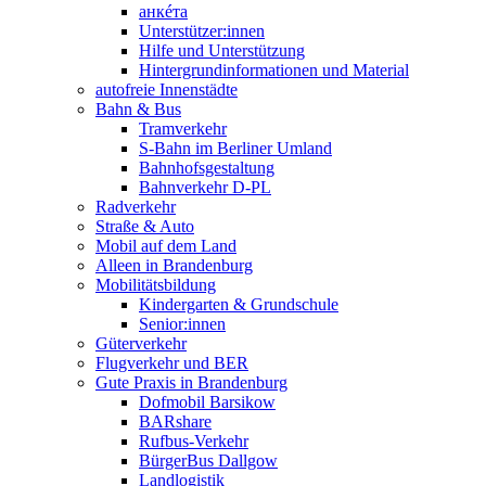
анкéта
Unterstützer:innen
Hilfe und Unterstützung
Hintergrundinformationen und Material
autofreie Innenstädte
Bahn & Bus
Tramverkehr
S-Bahn im Berliner Umland
Bahnhofsgestaltung
Bahnverkehr D-PL
Radverkehr
Straße & Auto
Mobil auf dem Land
Alleen in Brandenburg
Mobilitätsbildung
Kindergarten & Grundschule
Senior:innen
Güterverkehr
Flugverkehr und BER
Gute Praxis in Brandenburg
Dofmobil Barsikow
BARshare
Rufbus-Verkehr
BürgerBus Dallgow
Landlogistik