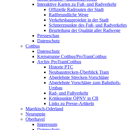
Interaktive Karten zu Fuß- und Radverkehr
Offizielle Radrouten der Stadt
Radfreundliche Wege
Verkehrsbauprojekte in der Stadt
Schmerzpunkte des Fuß- und Radverkehrs
Beurteilung der Qualität aller Radwege
Presseschau
Datenschutz
Cottbus
Datenschutz
Kreisgruppe Cottbus/ProTramCottbus
Archiv ProTramCottbus
Historie PTC
Neubaustrecken-Überblick Tram
Abgelehnte Strecken-Vorschläge
Abgelehnte Vorschläge zum Bahnhofs-
Umbau
Rad- und Fußverkehr
Kritikpunkte ÖPNV in CB
Links zu Presse-Artikeln
Maerkisch-Oderland
Neuruppin
Oberhavel
Impressum
Datenschutz