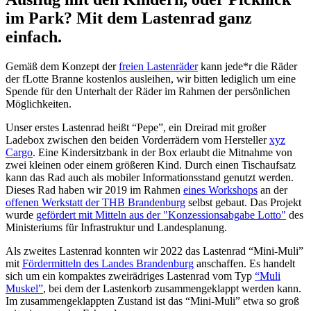
im Park? Mit dem Lastenrad ganz
einfach.
Gemäß dem Konzept der
freien Lastenräder
kann jede*r die Räder
der fLotte Branne kostenlos ausleihen, wir bitten lediglich um eine
Spende für den Unterhalt der Räder im Rahmen der persönlichen
Möglichkeiten.
Unser erstes Lastenrad heißt “Pepe”, ein Dreirad mit großer
Ladebox zwischen den beiden Vorderrädern vom Hersteller
xyz
Cargo
. Eine Kindersitzbank in der Box erlaubt die Mitnahme von
zwei kleinen oder einem größeren Kind. Durch einen Tischaufsatz
kann das Rad auch als mobiler Informationsstand genutzt werden.
Dieses Rad haben wir 2019 im Rahmen
eines Workshops
an der
offenen Werkstatt der THB Brandenburg
selbst gebaut. Das Projekt
wurde
gefördert mit Mitteln aus der "Konzessionsabgabe Lotto"
des
Ministeriums für Infrastruktur und Landesplanung.
Als zweites Lastenrad konnten wir 2022 das Lastenrad “Mini-Muli”
mit
Fördermitteln des Landes Brandenburg
anschaffen. Es handelt
sich um ein kompaktes zweirädriges Lastenrad vom Typ
“Muli
Muskel”
, bei dem der Lastenkorb zusammengeklappt werden kann.
Im zusammengeklappten Zustand ist das “Mini-Muli” etwa so groß