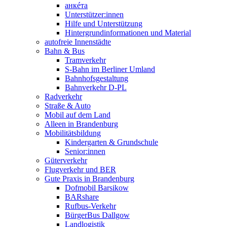
анкéта
Unterstützer:innen
Hilfe und Unterstützung
Hintergrundinformationen und Material
autofreie Innenstädte
Bahn & Bus
Tramverkehr
S-Bahn im Berliner Umland
Bahnhofsgestaltung
Bahnverkehr D-PL
Radverkehr
Straße & Auto
Mobil auf dem Land
Alleen in Brandenburg
Mobilitätsbildung
Kindergarten & Grundschule
Senior:innen
Güterverkehr
Flugverkehr und BER
Gute Praxis in Brandenburg
Dofmobil Barsikow
BARshare
Rufbus-Verkehr
BürgerBus Dallgow
Landlogistik