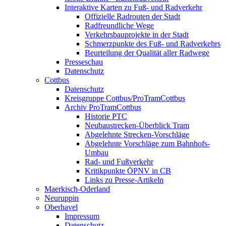
Interaktive Karten zu Fuß- und Radverkehr
Offizielle Radrouten der Stadt
Radfreundliche Wege
Verkehrsbauprojekte in der Stadt
Schmerzpunkte des Fuß- und Radverkehrs
Beurteilung der Qualität aller Radwege
Presseschau
Datenschutz
Cottbus
Datenschutz
Kreisgruppe Cottbus/ProTramCottbus
Archiv ProTramCottbus
Historie PTC
Neubaustrecken-Überblick Tram
Abgelehnte Strecken-Vorschläge
Abgelehnte Vorschläge zum Bahnhofs-
Umbau
Rad- und Fußverkehr
Kritikpunkte ÖPNV in CB
Links zu Presse-Artikeln
Maerkisch-Oderland
Neuruppin
Oberhavel
Impressum
Datenschutz