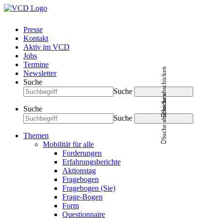
Presse
Kontakt
Aktiv im VCD
Jobs
Termine
Suche abschicken
Newsletter
Suche
Suche
Suche abschicken
Suche
Suche
Themen
Mobilität für alle
Forderungen
Erfahrungsberichte
Aktionstag
Fragebogen
Fragebogen (Sie)
Frage-Bogen
Form
Questionnaire