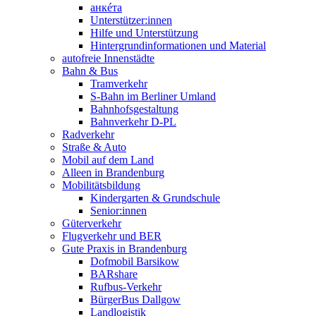
анкéта
Unterstützer:innen
Hilfe und Unterstützung
Hintergrundinformationen und Material
autofreie Innenstädte
Bahn & Bus
Tramverkehr
S-Bahn im Berliner Umland
Bahnhofsgestaltung
Bahnverkehr D-PL
Radverkehr
Straße & Auto
Mobil auf dem Land
Alleen in Brandenburg
Mobilitätsbildung
Kindergarten & Grundschule
Senior:innen
Güterverkehr
Flugverkehr und BER
Gute Praxis in Brandenburg
Dofmobil Barsikow
BARshare
Rufbus-Verkehr
BürgerBus Dallgow
Landlogistik