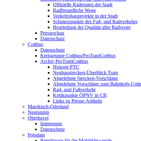
Offizielle Radrouten der Stadt
Radfreundliche Wege
Verkehrsbauprojekte in der Stadt
Schmerzpunkte des Fuß- und Radverkehrs
Beurteilung der Qualität aller Radwege
Presseschau
Datenschutz
Cottbus
Datenschutz
Kreisgruppe Cottbus/ProTramCottbus
Archiv ProTramCottbus
Historie PTC
Neubaustrecken-Überblick Tram
Abgelehnte Strecken-Vorschläge
Abgelehnte Vorschläge zum Bahnhofs-Um
Rad- und Fußverkehr
Kritikpunkte ÖPNV in CB
Links zu Presse-Artikeln
Maerkisch-Oderland
Neuruppin
Oberhavel
Impressum
Datenschutz
Potsdam
Beteiligung für die Mobilitätswende