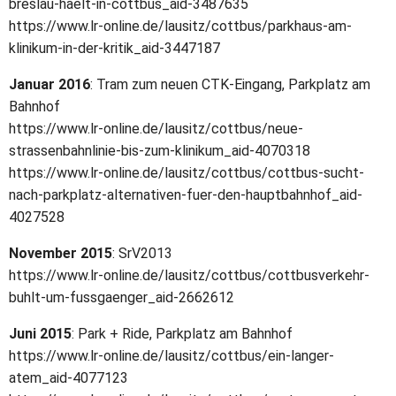
breslau-haelt-in-cottbus_aid-3487635
https://www.lr-online.de/lausitz/cottbus/parkhaus-am-
klinikum-in-der-kritik_aid-3447187
Januar 2016
: Tram zum neuen CTK-Eingang, Parkplatz am
Bahnhof
https://www.lr-online.de/lausitz/cottbus/neue-
strassenbahnlinie-bis-zum-klinikum_aid-4070318
https://www.lr-online.de/lausitz/cottbus/cottbus-sucht-
nach-parkplatz-alternativen-fuer-den-hauptbahnhof_aid-
4027528
November 2015
: SrV2013
https://www.lr-online.de/lausitz/cottbus/cottbusverkehr-
buhlt-um-fussgaenger_aid-2662612
Juni 2015
: Park + Ride, Parkplatz am Bahnhof
https://www.lr-online.de/lausitz/cottbus/ein-langer-
atem_aid-4077123