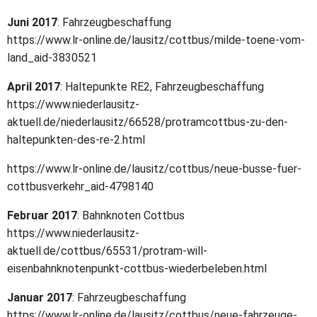
Juni 2017
: Fahrzeugbeschaffung
https://www.lr-online.de/lausitz/cottbus/milde-toene-vom-
land_aid-3830521
April 2017
: Haltepunkte RE2, Fahrzeugbeschaffung
https://www.niederlausitz-
aktuell.de/niederlausitz/66528/protramcottbus-zu-den-
haltepunkten-des-re-2.html
https://www.lr-online.de/lausitz/cottbus/neue-busse-fuer-
cottbusverkehr_aid-4798140
Februar 2017
: Bahnknoten Cottbus
https://www.niederlausitz-
aktuell.de/cottbus/65531/protram-will-
eisenbahnknotenpunkt-cottbus-wiederbeleben.html
Januar 2017
: Fahrzeugbeschaffung
https://www.lr-online.de/lausitz/cottbus/neue-fahrzeuge-