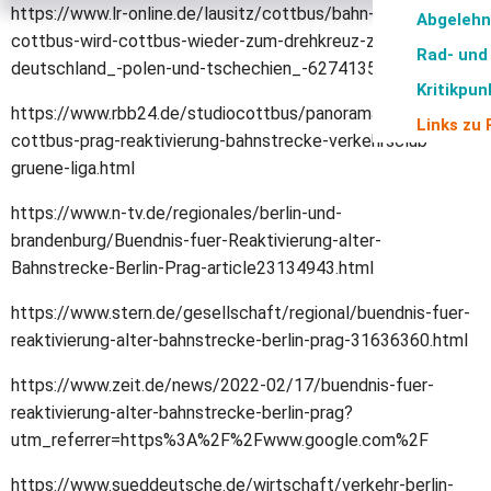
https://www.lr-online.de/lausitz/cottbus/bahn-verkehr-
Abgelehn
cottbus-wird-cottbus-wieder-zum-drehkreuz-zwischen-
Rad- und
deutschland_-polen-und-tschechien_-62741351.html
Kritikpu
https://www.rbb24.de/studiocottbus/panorama/2022/02/berl
Links zu 
cottbus-prag-reaktivierung-bahnstrecke-verkehrsclub-
gruene-liga.html
https://www.n-tv.de/regionales/berlin-und-
brandenburg/Buendnis-fuer-Reaktivierung-alter-
Bahnstrecke-Berlin-Prag-article23134943.html
https://www.stern.de/gesellschaft/regional/buendnis-fuer-
reaktivierung-alter-bahnstrecke-berlin-prag-31636360.html
https://www.zeit.de/news/2022-02/17/buendnis-fuer-
reaktivierung-alter-bahnstrecke-berlin-prag?
utm_referrer=https%3A%2F%2Fwww.google.com%2F
https://www.sueddeutsche.de/wirtschaft/verkehr-berlin-