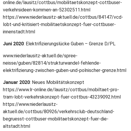
online.de/lausitz/cottbus/mobilitaetskonzept-cottbuser-
verkehrsideen-kommen-an-52302511.html
https://www.niederlausitz-aktuell.de/cottbus/84147/vcd-
lobt-und-kritisiert-mobilitaetskonzept-fuer-cottbuser-
innenstadt.html
Juni 2020
: Elektrifizierungslücke Guben – Grenze D/PL
www.niederlausitz-aktuell.de/spree-
neisse/guben/82814/strukturwandel-fehlende-
elektrifizierung-zwischen-guben-und-polnischer-grenze.html
Januar 2020
: Neues Mobilitätskonzept
https://www.lr-online.de/lausitz/cottbus/mobiltaet-pro-
tram-lobt-verkehrskonzept-fuer-cottbus-43239092.html
https://www.niederlausitz-
aktuell.de/cottbus/80926/verkehrsclub-deutschland-
begruesst-cottbuser-mobilitaetskonzept-fuer-die-
altstadt.html