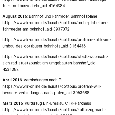
fuer-cottbusverkehr_aid-4164384
August 2016
: Bahnhof und Fahrräder, Bahnhofspläne
https://www.lr-online.de/lausitz/cottbus/mehr-platz-fuer-
fahrraeder-am-bahnhof_aid-3937072
https://www.lr-online.de/lausitz/cottbus/protram-kritik-am-
umbau-des-cottbuser-bahnhofs_aid-3154436
https://www.lr-online.de/lausitz/cottbus/stadt-wuenscht-
sich-rad-stuetzpunkt-am-umgebauten-bahnhof_aid-
4531382
April 2016
: Verbindungen nach PL
https://www.lr-online.de/lausitz/cottbus/protram-will-
bessere-verbindungen-nach-polen_aid-3963688
März 2016
: Kulturzug Bln-Breslau, CTK-Parkhaus
https://www.lr-online.de/lausitz/cottbus/kulturzug-nach-