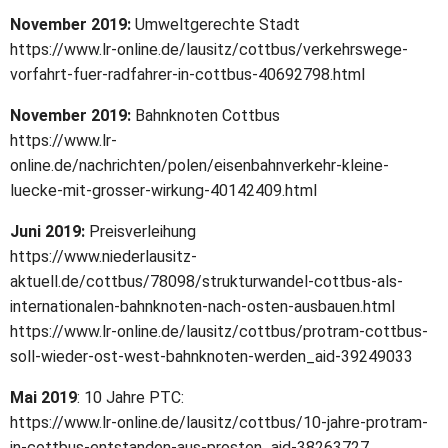
November 2019:
Umweltgerechte Stadt
https://www.lr-online.de/lausitz/cottbus/verkehrswege-
vorfahrt-fuer-radfahrer-in-cottbus-40692798.html
November 2019:
Bahnknoten Cottbus
https://www.lr-
online.de/nachrichten/polen/eisenbahnverkehr-kleine-
luecke-mit-grosser-wirkung-40142409.html
Juni 2019:
Preisverleihung
https://www.niederlausitz-
aktuell.de/cottbus/78098/strukturwandel-cottbus-als-
internationalen-bahnknoten-nach-osten-ausbauen.html
https://www.lr-online.de/lausitz/cottbus/protram-cottbus-
soll-wieder-ost-west-bahnknoten-werden_aid-39249033
Mai 2019
: 10 Jahre PTC:
https://www.lr-online.de/lausitz/cottbus/10-jahre-protram-
in-cottbus-entstanden-aus-prosten_aid-38263727