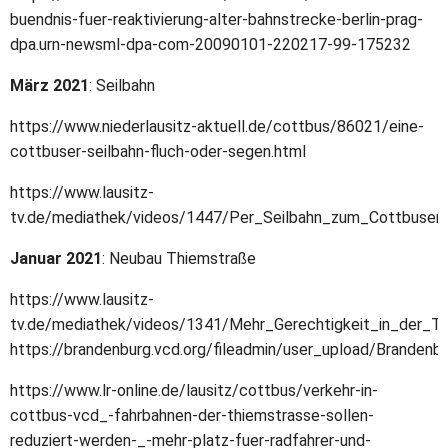
buendnis-fuer-reaktivierung-alter-bahnstrecke-berlin-prag-
dpa.urn-newsml-dpa-com-20090101-220217-99-175232
März 2021
: Seilbahn
https://www.niederlausitz-aktuell.de/cottbus/86021/eine-
cottbuser-seilbahn-fluch-oder-segen.html
https://www.lausitz-
tv.de/mediathek/videos/1447/Per_Seilbahn_zum_Cottbuser
Januar 2021
: Neubau Thiemstraße
https://www.lausitz-
tv.de/mediathek/videos/1341/Mehr_Gerechtigkeit_in_der_
https://brandenburg.vcd.org/fileadmin/user_upload/Brande
https://www.lr-online.de/lausitz/cottbus/verkehr-in-
cottbus-vcd_-fahrbahnen-der-thiemstrasse-sollen-
reduziert-werden-_-mehr-platz-fuer-radfahrer-und-