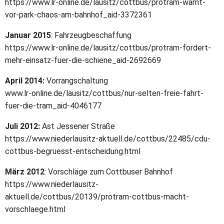
https://www.lr-online.de/lausitz/cottbus/protram-warnt-
vor-park-chaos-am-bahnhof_aid-3372361
Januar 2015
: Fahrzeugbeschaffung
https://www.lr-online.de/lausitz/cottbus/protram-fordert-
mehr-einsatz-fuer-die-schiene_aid-2692669
April 2014:
Vorrangschaltung
www.lr-online.de/lausitz/cottbus/nur-selten-freie-fahrt-
fuer-die-tram_aid-4046177
Juli 2012:
Ast Jessener Straße
https://www.niederlausitz-aktuell.de/cottbus/22485/cdu-
cottbus-begruesst-entscheidung.html
März 2012
: Vorschläge zum Cottbuser Bahnhof
https://www.niederlausitz-
aktuell.de/cottbus/20139/protram-cottbus-macht-
vorschlaege.html