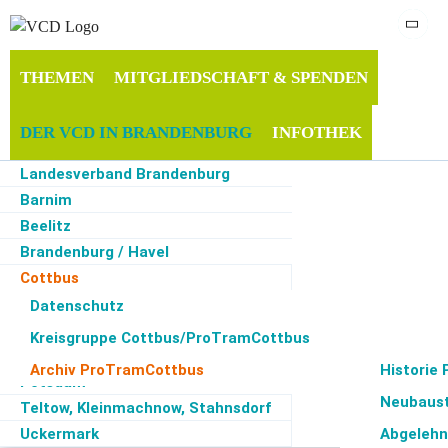
THEMEN
MITGLIEDSCHAFT & SPENDEN
DER VCD IN BRANDENBURG
INFOTHEK
Landesverband Brandenburg
SERVICE
Barnim
Beelitz
Brandenburg / Havel
Cottbus
Start
·
Der VCD in Brandenburg
·
Cottbus
·
Archiv ProTramCottbus
·
Links zu
Presse-Artikeln
Maerkisch-Oderland
Datenschutz
Neuruppin
Kreisgruppe Cottbus/ProTramCottbus
Oberhavel
Archiv ProTramCottbus
Historie
Potsdam
Februar 2022: Pressekonferenz zur Bahnstrecke Berlin-
Neubaust
Teltow, Kleinmachnow, Stahnsdorf
Cottbus-Prag:
Uckermark
Abgelehn