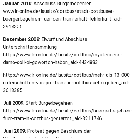
Januar 2010
: Abschluss Bürgerbegehren
www.lr-online.de/lausitz/cottbus/stadt-cottbuser-
buergerbegehren-fuer-den-tram-erhalt-fehlerhaft_aid-
3914356
Dezember 2009
: Eiwurf und Abschluss
Unterschriftensammlung
https://www.lr-online.de/lausitz/cottbus/mysterioese-
dame-soll-ei-geworfen-haben_aid-4434883
https://www.lr-online.de/lausitz/cottbus/mehr-als-13-000-
unterschriften-von-pro-tram-an-cottbus-uebergeben_aid-
3613385
Juli 2009
: Start Bürgerbegehren
https://www.lr-online.de/lausitz/cottbus/buergerbegehren-
fuer-tram-in-cottbus-gestartet_aid-3211746
Juni 2009
: Protest gegen Beschluss der