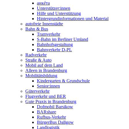
анкéта
Unterstützer:innen
Hilfe und Unterstützung
Hintergrundinformationen und Material
autofreie Innenstädte
Bahn & Bus
Tramverkehr
S-Bahn im Berliner Umland
Bahnhofsgestaltung
Bahnverkehr D-PL
Radverkehr
Straße & Auto
Mobil auf dem Land
Alleen in Brandenburg
Mobilitätsbildung
Kindergarten & Grundschule
Senior:innen
Güterverkehr
Flugverkehr und BER
Gute Praxis in Brandenburg
Dofmobil Barsikow
BARshare
Rufbus-Verkehr
BürgerBus Dallgow
Landlogistik