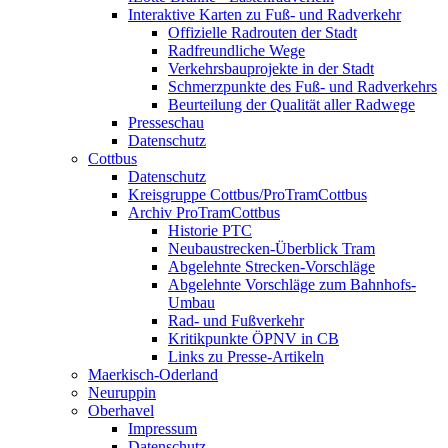
Interaktive Karten zu Fuß- und Radverkehr
Offizielle Radrouten der Stadt
Radfreundliche Wege
Verkehrsbauprojekte in der Stadt
Schmerzpunkte des Fuß- und Radverkehrs
Beurteilung der Qualität aller Radwege
Presseschau
Datenschutz
Cottbus
Datenschutz
Kreisgruppe Cottbus/ProTramCottbus
Archiv ProTramCottbus
Historie PTC
Neubaustrecken-Überblick Tram
Abgelehnte Strecken-Vorschläge
Abgelehnte Vorschläge zum Bahnhofs-
Umbau
Rad- und Fußverkehr
Kritikpunkte ÖPNV in CB
Links zu Presse-Artikeln
Maerkisch-Oderland
Neuruppin
Oberhavel
Impressum
Datenschutz