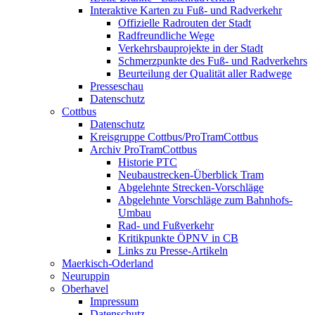
Interaktive Karten zu Fuß- und Radverkehr
Offizielle Radrouten der Stadt
Radfreundliche Wege
Verkehrsbauprojekte in der Stadt
Schmerzpunkte des Fuß- und Radverkehrs
Beurteilung der Qualität aller Radwege
Presseschau
Datenschutz
Cottbus
Datenschutz
Kreisgruppe Cottbus/ProTramCottbus
Archiv ProTramCottbus
Historie PTC
Neubaustrecken-Überblick Tram
Abgelehnte Strecken-Vorschläge
Abgelehnte Vorschläge zum Bahnhofs-
Umbau
Rad- und Fußverkehr
Kritikpunkte ÖPNV in CB
Links zu Presse-Artikeln
Maerkisch-Oderland
Neuruppin
Oberhavel
Impressum
Datenschutz