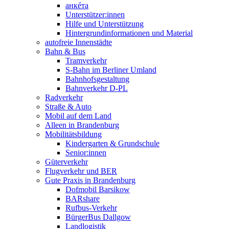
анкéта
Unterstützer:innen
Hilfe und Unterstützung
Hintergrundinformationen und Material
autofreie Innenstädte
Bahn & Bus
Tramverkehr
S-Bahn im Berliner Umland
Bahnhofsgestaltung
Bahnverkehr D-PL
Radverkehr
Straße & Auto
Mobil auf dem Land
Alleen in Brandenburg
Mobilitätsbildung
Kindergarten & Grundschule
Senior:innen
Güterverkehr
Flugverkehr und BER
Gute Praxis in Brandenburg
Dofmobil Barsikow
BARshare
Rufbus-Verkehr
BürgerBus Dallgow
Landlogistik