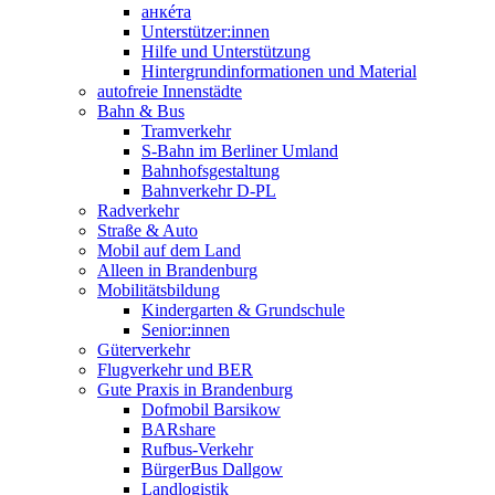
анкéта
Unterstützer:innen
Hilfe und Unterstützung
Hintergrundinformationen und Material
autofreie Innenstädte
Bahn & Bus
Tramverkehr
S-Bahn im Berliner Umland
Bahnhofsgestaltung
Bahnverkehr D-PL
Radverkehr
Straße & Auto
Mobil auf dem Land
Alleen in Brandenburg
Mobilitätsbildung
Kindergarten & Grundschule
Senior:innen
Güterverkehr
Flugverkehr und BER
Gute Praxis in Brandenburg
Dofmobil Barsikow
BARshare
Rufbus-Verkehr
BürgerBus Dallgow
Landlogistik