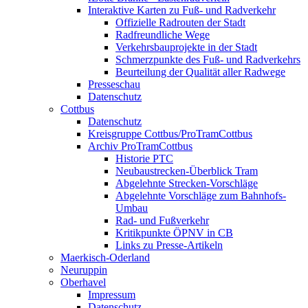
Interaktive Karten zu Fuß- und Radverkehr
Offizielle Radrouten der Stadt
Radfreundliche Wege
Verkehrsbauprojekte in der Stadt
Schmerzpunkte des Fuß- und Radverkehrs
Beurteilung der Qualität aller Radwege
Presseschau
Datenschutz
Cottbus
Datenschutz
Kreisgruppe Cottbus/ProTramCottbus
Archiv ProTramCottbus
Historie PTC
Neubaustrecken-Überblick Tram
Abgelehnte Strecken-Vorschläge
Abgelehnte Vorschläge zum Bahnhofs-
Umbau
Rad- und Fußverkehr
Kritikpunkte ÖPNV in CB
Links zu Presse-Artikeln
Maerkisch-Oderland
Neuruppin
Oberhavel
Impressum
Datenschutz