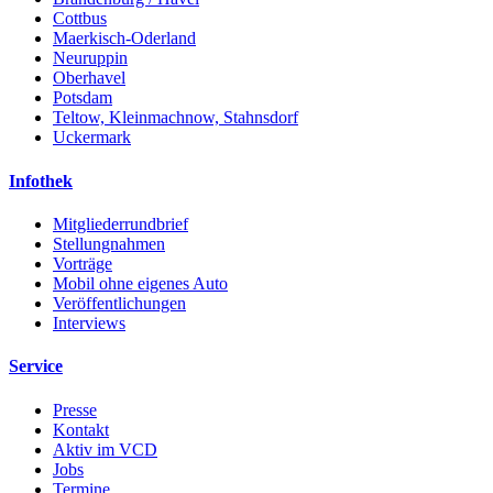
Cottbus
Maerkisch-Oderland
Neuruppin
Oberhavel
Potsdam
Teltow, Kleinmachnow, Stahnsdorf
Uckermark
Infothek
Mitgliederrundbrief
Stellungnahmen
Vorträge
Mobil ohne eigenes Auto
Veröffentlichungen
Interviews
Service
Presse
Kontakt
Aktiv im VCD
Jobs
Termine