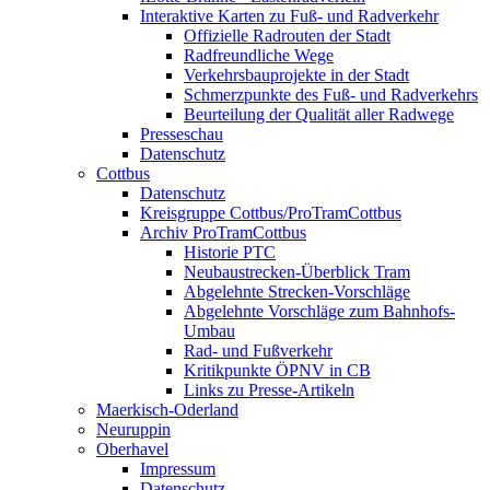
Interaktive Karten zu Fuß- und Radverkehr
Offizielle Radrouten der Stadt
Radfreundliche Wege
Verkehrsbauprojekte in der Stadt
Schmerzpunkte des Fuß- und Radverkehrs
Beurteilung der Qualität aller Radwege
Presseschau
Datenschutz
Cottbus
Datenschutz
Kreisgruppe Cottbus/ProTramCottbus
Archiv ProTramCottbus
Historie PTC
Neubaustrecken-Überblick Tram
Abgelehnte Strecken-Vorschläge
Abgelehnte Vorschläge zum Bahnhofs-
Umbau
Rad- und Fußverkehr
Kritikpunkte ÖPNV in CB
Links zu Presse-Artikeln
Maerkisch-Oderland
Neuruppin
Oberhavel
Impressum
Datenschutz