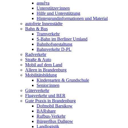
анкéта
Unterstützer:innen
Hilfe und Unterstützung
Hintergrundinformationen und Material
autofreie Innenstädte
Bahn & Bus
Tramverkehr
S-Bahn im Berliner Umland
Bahnhofsgestaltung
Bahnverkehr D-PL
Radverkehr
Straße & Auto
Mobil auf dem Land
Alleen in Brandenburg
Mobilitätsbildung
Kindergarten & Grundschule
Senior:innen
Güterverkehr
Flugverkehr und BER
Gute Praxis in Brandenburg
Dofmobil Barsikow
BARshare
Rufbus-Verkehr
BürgerBus Dallgow
Landlogistik