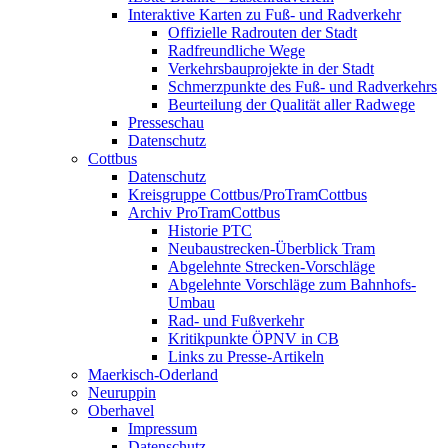
Interaktive Karten zu Fuß- und Radverkehr
Offizielle Radrouten der Stadt
Radfreundliche Wege
Verkehrsbauprojekte in der Stadt
Schmerzpunkte des Fuß- und Radverkehrs
Beurteilung der Qualität aller Radwege
Presseschau
Datenschutz
Cottbus
Datenschutz
Kreisgruppe Cottbus/ProTramCottbus
Archiv ProTramCottbus
Historie PTC
Neubaustrecken-Überblick Tram
Abgelehnte Strecken-Vorschläge
Abgelehnte Vorschläge zum Bahnhofs-
Umbau
Rad- und Fußverkehr
Kritikpunkte ÖPNV in CB
Links zu Presse-Artikeln
Maerkisch-Oderland
Neuruppin
Oberhavel
Impressum
Datenschutz