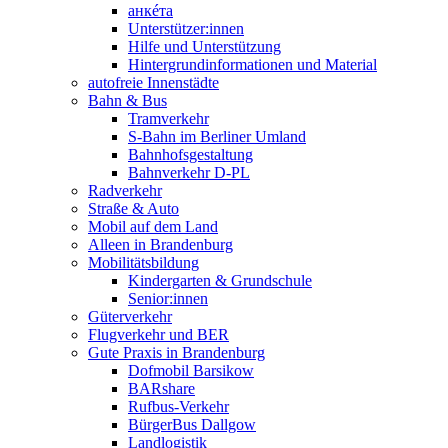
анкéта
Unterstützer:innen
Hilfe und Unterstützung
Hintergrundinformationen und Material
autofreie Innenstädte
Bahn & Bus
Tramverkehr
S-Bahn im Berliner Umland
Bahnhofsgestaltung
Bahnverkehr D-PL
Radverkehr
Straße & Auto
Mobil auf dem Land
Alleen in Brandenburg
Mobilitätsbildung
Kindergarten & Grundschule
Senior:innen
Güterverkehr
Flugverkehr und BER
Gute Praxis in Brandenburg
Dofmobil Barsikow
BARshare
Rufbus-Verkehr
BürgerBus Dallgow
Landlogistik