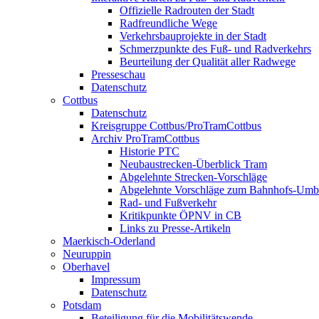
Offizielle Radrouten der Stadt
Radfreundliche Wege
Verkehrsbauprojekte in der Stadt
Schmerzpunkte des Fuß- und Radverkehrs
Beurteilung der Qualität aller Radwege
Presseschau
Datenschutz
Cottbus
Datenschutz
Kreisgruppe Cottbus/ProTramCottbus
Archiv ProTramCottbus
Historie PTC
Neubaustrecken-Überblick Tram
Abgelehnte Strecken-Vorschläge
Abgelehnte Vorschläge zum Bahnhofs-Um
Rad- und Fußverkehr
Kritikpunkte ÖPNV in CB
Links zu Presse-Artikeln
Maerkisch-Oderland
Neuruppin
Oberhavel
Impressum
Datenschutz
Potsdam
Beteiligung für die Mobilitätswende