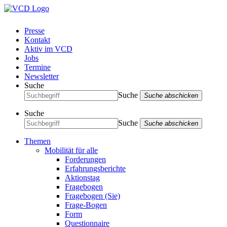
Presse
Kontakt
Aktiv im VCD
Jobs
Termine
Newsletter
Suche
Suche
Suche abschicken
Suche
Suche
Suche abschicken
Themen
Mobilität für alle
Forderungen
Erfahrungsberichte
Aktionstag
Fragebogen
Fragebogen (Sie)
Frage-Bogen
Form
Questionnaire