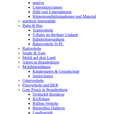
анкéта
Unterstützer:innen
Hilfe und Unterstützung
Hintergrundinformationen und Material
autofreie Innenstädte
Bahn & Bus
Tramverkehr
S-Bahn im Berliner Umland
Bahnhofsgestaltung
Bahnverkehr D-PL
Radverkehr
Straße & Auto
Mobil auf dem Land
Alleen in Brandenburg
Mobilitätsbildung
Kindergarten & Grundschule
Senior:innen
Güterverkehr
Flugverkehr und BER
Gute Praxis in Brandenburg
Dofmobil Barsikow
BARshare
Rufbus-Verkehr
BürgerBus Dallgow
Landlogistik