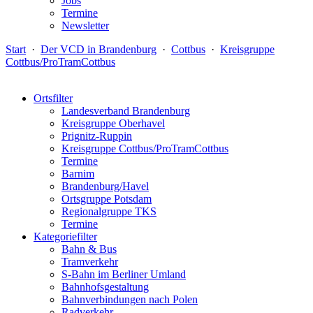
Jobs
Termine
Newsletter
Start
·
Der VCD in Brandenburg
·
Cottbus
·
Kreisgruppe
Cottbus/ProTramCottbus
Ortsfilter
Landesverband Brandenburg
Kreisgruppe Oberhavel
Prignitz-Ruppin
Kreisgruppe Cottbus/ProTramCottbus
Termine
Barnim
Brandenburg/Havel
Ortsgruppe Potsdam
Regionalgruppe TKS
Termine
Kategoriefilter
Bahn & Bus
Tramverkehr
S-Bahn im Berliner Umland
Bahnhofsgestaltung
Bahnverbindungen nach Polen
Radverkehr