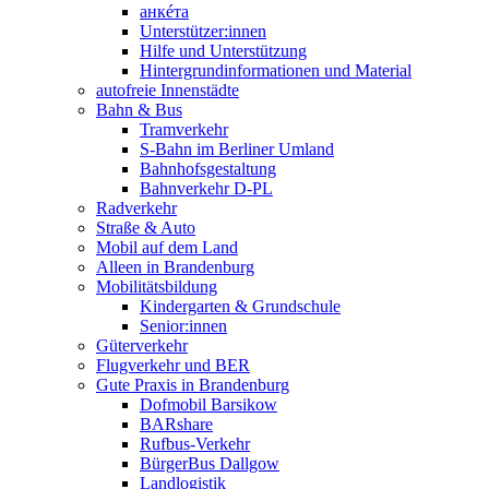
анкéта
Unterstützer:innen
Hilfe und Unterstützung
Hintergrundinformationen und Material
autofreie Innenstädte
Bahn & Bus
Tramverkehr
S-Bahn im Berliner Umland
Bahnhofsgestaltung
Bahnverkehr D-PL
Radverkehr
Straße & Auto
Mobil auf dem Land
Alleen in Brandenburg
Mobilitätsbildung
Kindergarten & Grundschule
Senior:innen
Güterverkehr
Flugverkehr und BER
Gute Praxis in Brandenburg
Dofmobil Barsikow
BARshare
Rufbus-Verkehr
BürgerBus Dallgow
Landlogistik