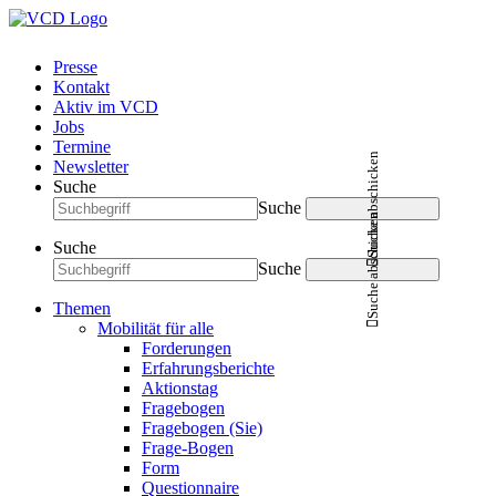
Presse
Kontakt
Aktiv im VCD
Jobs
Termine
Suche abschicken
Newsletter
Suche
Suche
Suche abschicken
Suche
Suche
Themen
Mobilität für alle
Forderungen
Erfahrungsberichte
Aktionstag
Fragebogen
Fragebogen (Sie)
Frage-Bogen
Form
Questionnaire