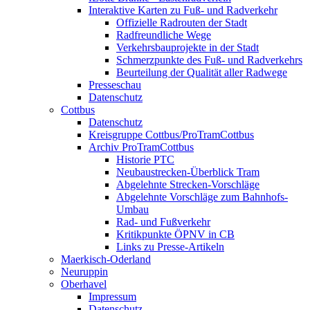
Interaktive Karten zu Fuß- und Radverkehr
Offizielle Radrouten der Stadt
Radfreundliche Wege
Verkehrsbauprojekte in der Stadt
Schmerzpunkte des Fuß- und Radverkehrs
Beurteilung der Qualität aller Radwege
Presseschau
Datenschutz
Cottbus
Datenschutz
Kreisgruppe Cottbus/ProTramCottbus
Archiv ProTramCottbus
Historie PTC
Neubaustrecken-Überblick Tram
Abgelehnte Strecken-Vorschläge
Abgelehnte Vorschläge zum Bahnhofs-
Umbau
Rad- und Fußverkehr
Kritikpunkte ÖPNV in CB
Links zu Presse-Artikeln
Maerkisch-Oderland
Neuruppin
Oberhavel
Impressum
Datenschutz