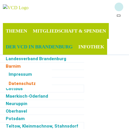
THEMEN
MITGLIEDSCHAFT & SPENDEN
DER VCD IN BRANDENBURG
INFOTHEK
Landesverband Brandenburg
SERVICE
Barnim
Beelitz
Impressum
Brandenburg / Havel
Datenschutz
Cottbus
Start
·
Der VCD in Brandenburg
·
Barnim
·
Datenschutz
Maerkisch-Oderland
Neuruppin
Datenschutz
Oberhavel
Hinweise zum
Potsdam
Teltow, Kleinmachnow, Stahnsdorf