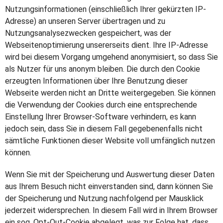
Nutzungsinformationen (einschließlich Ihrer gekürzten IP-
Adresse) an unseren Server übertragen und zu
Nutzungsanalysezwecken gespeichert, was der
Webseitenoptimierung unsererseits dient. Ihre IP-Adresse
wird bei diesem Vorgang umge­hend anony­mi­siert, so dass Sie
als Nutzer für uns anonym bleiben. Die durch den Cookie
erzeugten Informationen über Ihre Benutzung dieser
Webseite werden nicht an Dritte weitergegeben. Sie können
die Verwendung der Cookies durch eine entsprechende
Einstellung Ihrer Browser-Software verhindern, es kann
jedoch sein, dass Sie in diesem Fall gegebenenfalls nicht
sämtliche Funktionen dieser Website voll umfänglich nutzen
können.
Wenn Sie mit der Spei­che­rung und Aus­wer­tung die­ser Daten
aus Ihrem Besuch nicht ein­ver­stan­den sind, dann kön­nen Sie
der Spei­che­rung und Nut­zung nachfolgend per Maus­klick
jederzeit wider­spre­chen. In diesem Fall wird in Ihrem Browser
ein sog. Opt-Out-Cookie abgelegt, was zur Folge hat, dass