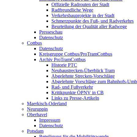
Offizielle Radrouten der Stadt
Radfreundliche Wege
Verkehrsbauprojekte in der Stadt
Schmerzpunkte des Fuß- und Radverkehrs
Beurteilung der Qualität aller Radwege
Presseschau
Datenschutz
Cottbus
Datenschutz
Kreisgruppe Cottbus/ProTramCottbus
Archiv ProTramCottbus
Historie PTC
Neubaustrecken-Überblick Tram
Abgelehnte Strecken-Vorschläge
Abgelehnte Vorschläge zum Bahnhofs-Um
Rad- und Fußverkehr
Kritikpunkte ÖPNV in CB
Links zu Presse-Artikeln
Maerkisch-Oderland
Neuruppin
Oberhavel
Impressum
Datenschutz
Potsdam
Beteiligung für die Mobilitätswende