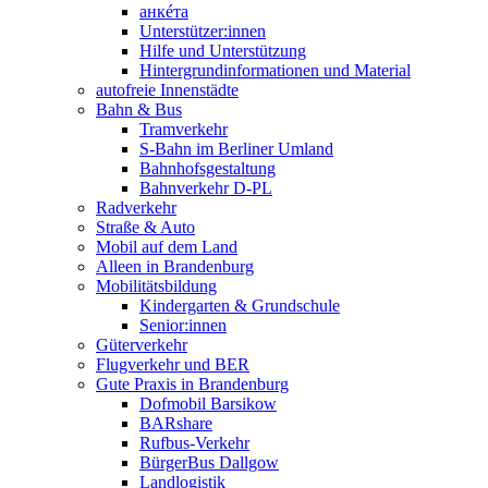
анкéта
Unterstützer:innen
Hilfe und Unterstützung
Hintergrundinformationen und Material
autofreie Innenstädte
Bahn & Bus
Tramverkehr
S-Bahn im Berliner Umland
Bahnhofsgestaltung
Bahnverkehr D-PL
Radverkehr
Straße & Auto
Mobil auf dem Land
Alleen in Brandenburg
Mobilitätsbildung
Kindergarten & Grundschule
Senior:innen
Güterverkehr
Flugverkehr und BER
Gute Praxis in Brandenburg
Dofmobil Barsikow
BARshare
Rufbus-Verkehr
BürgerBus Dallgow
Landlogistik