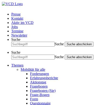
Presse
Kontakt
Aktiv im VCD
Jobs
Termine
Newsletter
Suche
Suche
Suche abschicken
Suche
Suche
Suche abschicken
Themen
Mobilität für alle
Forderungen
Erfahrungsberichte
Aktionstag
Fragebogen
Fragebogen (Sie)
Frage-Bogen
Form
Questionnaire