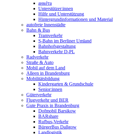
анкéта
Unterstützer:innen
Hilfe und Unterstützung
Hintergrundinformationen und Material
autofreie Innenstädte
Bahn & Bus
Tramverkehr
S-Bahn im Berliner Umland
Bahnhofsgestaltung
Bahnverkehr D-PL
Radverkehr
Straße & Auto
Mobil auf dem Land
Alleen in Brandenburg
Mobilitätsbildung
Kindergarten & Grundschule
Senior:innen
Güterverkehr
Flugverkehr und BER
Gute Praxis in Brandenburg
Dofmobil Barsikow
BARshare
Rufbus-Verkehr
BürgerBus Dallgow
Landlogistik