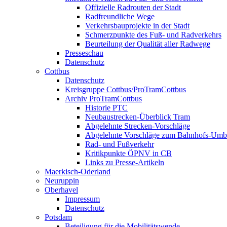
Offizielle Radrouten der Stadt
Radfreundliche Wege
Verkehrsbauprojekte in der Stadt
Schmerzpunkte des Fuß- und Radverkehrs
Beurteilung der Qualität aller Radwege
Presseschau
Datenschutz
Cottbus
Datenschutz
Kreisgruppe Cottbus/ProTramCottbus
Archiv ProTramCottbus
Historie PTC
Neubaustrecken-Überblick Tram
Abgelehnte Strecken-Vorschläge
Abgelehnte Vorschläge zum Bahnhofs-Um
Rad- und Fußverkehr
Kritikpunkte ÖPNV in CB
Links zu Presse-Artikeln
Maerkisch-Oderland
Neuruppin
Oberhavel
Impressum
Datenschutz
Potsdam
Beteiligung für die Mobilitätswende