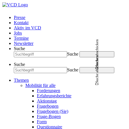
Presse
Kontakt
Aktiv im VCD
Jobs
Termine
Suche abschicken
Newsletter
Suche
Suche
Suche abschicken
Suche
Suche
Themen
Mobilität für alle
Forderungen
Erfahrungsberichte
Aktionstag
Fragebogen
Fragebogen (Sie)
Frage-Bogen
Form
Questionnaire