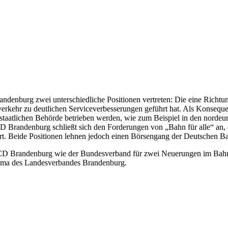
enburg zwei unterschiedliche Positionen vertreten: Die eine Richtun
verkehr zu deutlichen Serviceverbesserungen geführt hat. Als Konseque
len, staatlichen Behörde betrieben werden, wie zum Beispiel in den nor
 Brandenburg schließt sich den Forderungen von „Bahn für alle“ an, die
ert. Beide Positionen lehnen jedoch einen Börsengang der Deutschen B
er VCD Brandenburg wie der Bundesverband für zwei Neuerungen im Bah
Thema des Landesverbandes Brandenburg.