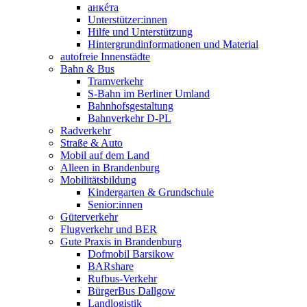
анкéта
Unterstützer:innen
Hilfe und Unterstützung
Hintergrundinformationen und Material
autofreie Innenstädte
Bahn & Bus
Tramverkehr
S-Bahn im Berliner Umland
Bahnhofsgestaltung
Bahnverkehr D-PL
Radverkehr
Straße & Auto
Mobil auf dem Land
Alleen in Brandenburg
Mobilitätsbildung
Kindergarten & Grundschule
Senior:innen
Güterverkehr
Flugverkehr und BER
Gute Praxis in Brandenburg
Dofmobil Barsikow
BARshare
Rufbus-Verkehr
BürgerBus Dallgow
Landlogistik