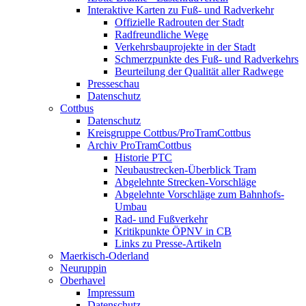
Interaktive Karten zu Fuß- und Radverkehr
Offizielle Radrouten der Stadt
Radfreundliche Wege
Verkehrsbauprojekte in der Stadt
Schmerzpunkte des Fuß- und Radverkehrs
Beurteilung der Qualität aller Radwege
Presseschau
Datenschutz
Cottbus
Datenschutz
Kreisgruppe Cottbus/ProTramCottbus
Archiv ProTramCottbus
Historie PTC
Neubaustrecken-Überblick Tram
Abgelehnte Strecken-Vorschläge
Abgelehnte Vorschläge zum Bahnhofs-
Umbau
Rad- und Fußverkehr
Kritikpunkte ÖPNV in CB
Links zu Presse-Artikeln
Maerkisch-Oderland
Neuruppin
Oberhavel
Impressum
Datenschutz