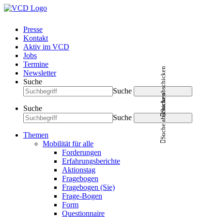
Presse
Kontakt
Aktiv im VCD
Jobs
Termine
Suche abschicken
Newsletter
Suche
Suche
Suche abschicken
Suche
Suche
Themen
Mobilität für alle
Forderungen
Erfahrungsberichte
Aktionstag
Fragebogen
Fragebogen (Sie)
Frage-Bogen
Form
Questionnaire