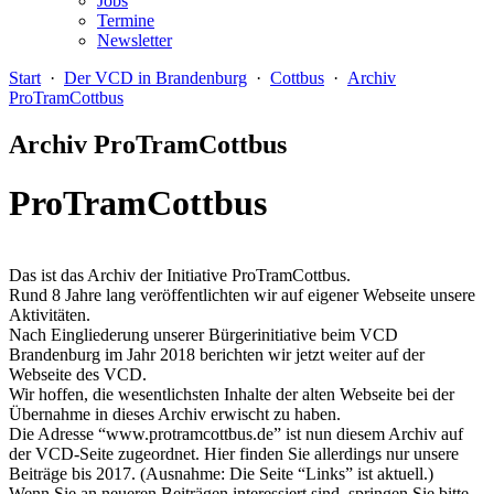
Jobs
Termine
Newsletter
Start
·
Der VCD in Brandenburg
·
Cottbus
·
Archiv
ProTramCottbus
Archiv ProTramCottbus
ProTramCottbus
Das ist das Archiv der Initiative ProTramCottbus.
Rund 8 Jahre lang veröffentlichten wir auf eigener Webseite unsere
Aktivitäten.
Nach Eingliederung unserer Bürgerinitiative beim VCD
Brandenburg im Jahr 2018 berichten wir jetzt weiter auf der
Webseite des VCD.
Wir hoffen, die wesentlichsten Inhalte der alten Webseite bei der
Übernahme in dieses Archiv erwischt zu haben.
Die Adresse “www.protramcottbus.de” ist nun diesem Archiv auf
der VCD-Seite zugeordnet. Hier finden Sie allerdings nur unsere
Beiträge bis 2017. (Ausnahme: Die Seite “Links” ist aktuell.)
Wenn Sie an neueren Beiträgen interessiert sind, springen Sie bitte