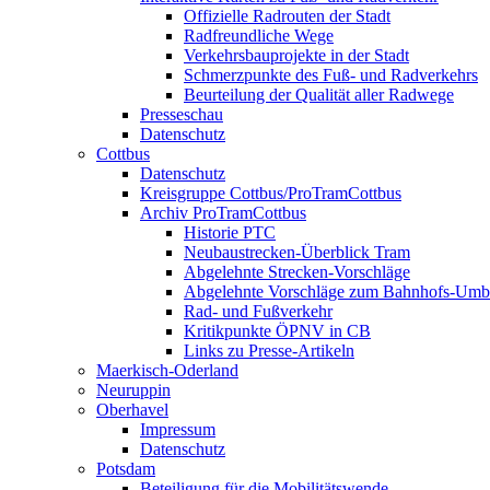
Offizielle Radrouten der Stadt
Radfreundliche Wege
Verkehrsbauprojekte in der Stadt
Schmerzpunkte des Fuß- und Radverkehrs
Beurteilung der Qualität aller Radwege
Presseschau
Datenschutz
Cottbus
Datenschutz
Kreisgruppe Cottbus/ProTramCottbus
Archiv ProTramCottbus
Historie PTC
Neubaustrecken-Überblick Tram
Abgelehnte Strecken-Vorschläge
Abgelehnte Vorschläge zum Bahnhofs-Um
Rad- und Fußverkehr
Kritikpunkte ÖPNV in CB
Links zu Presse-Artikeln
Maerkisch-Oderland
Neuruppin
Oberhavel
Impressum
Datenschutz
Potsdam
Beteiligung für die Mobilitätswende