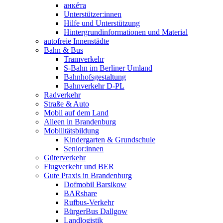
анкéта
Unterstützer:innen
Hilfe und Unterstützung
Hintergrundinformationen und Material
autofreie Innenstädte
Bahn & Bus
Tramverkehr
S-Bahn im Berliner Umland
Bahnhofsgestaltung
Bahnverkehr D-PL
Radverkehr
Straße & Auto
Mobil auf dem Land
Alleen in Brandenburg
Mobilitätsbildung
Kindergarten & Grundschule
Senior:innen
Güterverkehr
Flugverkehr und BER
Gute Praxis in Brandenburg
Dofmobil Barsikow
BARshare
Rufbus-Verkehr
BürgerBus Dallgow
Landlogistik