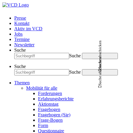
Presse
Kontakt
Aktiv im VCD
Jobs
Termine
Suche abschicken
Newsletter
Suche
Suche
Suche abschicken
Suche
Suche
Themen
Mobilität für alle
Forderungen
Erfahrungsberichte
Aktionstag
Fragebogen
Fragebogen (Sie)
Frage-Bogen
Form
Questionnaire