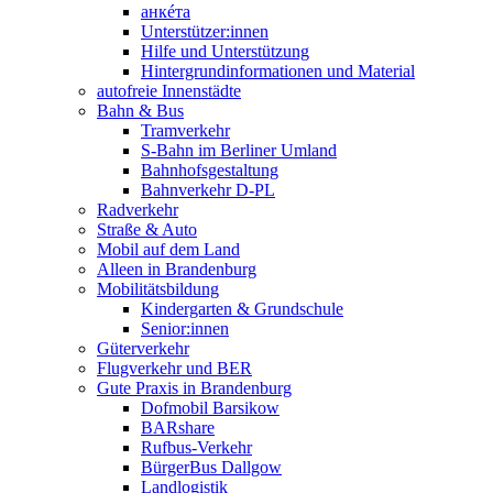
анкéта
Unterstützer:innen
Hilfe und Unterstützung
Hintergrundinformationen und Material
autofreie Innenstädte
Bahn & Bus
Tramverkehr
S-Bahn im Berliner Umland
Bahnhofsgestaltung
Bahnverkehr D-PL
Radverkehr
Straße & Auto
Mobil auf dem Land
Alleen in Brandenburg
Mobilitätsbildung
Kindergarten & Grundschule
Senior:innen
Güterverkehr
Flugverkehr und BER
Gute Praxis in Brandenburg
Dofmobil Barsikow
BARshare
Rufbus-Verkehr
BürgerBus Dallgow
Landlogistik