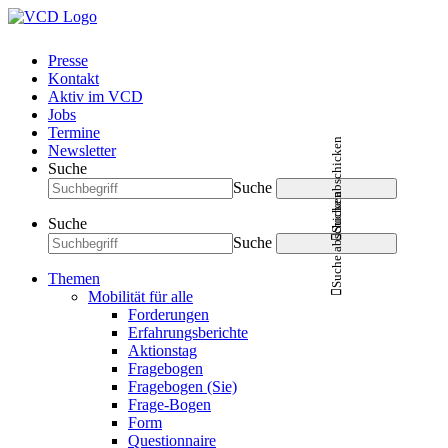
Presse
Kontakt
Aktiv im VCD
Jobs
Termine
Suche abschicken
Newsletter
Suche
Suche
Suche abschicken
Suche
Suche
Themen
Mobilität für alle
Forderungen
Erfahrungsberichte
Aktionstag
Fragebogen
Fragebogen (Sie)
Frage-Bogen
Form
Questionnaire