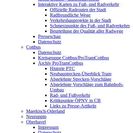
Interaktive Karten zu Fuß- und Radverkehr
Offizielle Radrouten der Stadt
Radfreundliche Wege
Verkehrsbauprojekte in der Stadt
Schmerzpunkte des Fuß- und Radverkehrs
Beurteilung der Qualität aller Radwege
Presseschau
Datenschutz
Cottbus
Datenschutz
Kreisgruppe Cottbus/ProTramCottbus
Archiv ProTramCottbus
Historie PTC
Neubaustrecken-Überblick Tram
Abgelehnte Strecken-Vorschläge
Abgelehnte Vorschläge zum Bahnhofs-
Umbau
Rad- und Fußverkehr
Kritikpunkte ÖPNV in CB
Links zu Presse-Artikeln
Maerkisch-Oderland
Neuruppin
Oberhavel
Impressum
Datenschutz