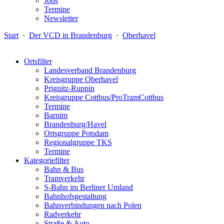
Jobs
Termine
Newsletter
Start
·
Der VCD in Brandenburg
·
Oberhavel
Ortsfilter
Landesverband Brandenburg
Kreisgruppe Oberhavel
Prignitz-Ruppin
Kreisgruppe Cottbus/ProTramCottbus
Termine
Barnim
Brandenburg/Havel
Ortsgruppe Potsdam
Regionalgruppe TKS
Termine
Kategoriefilter
Bahn & Bus
Tramverkehr
S-Bahn im Berliner Umland
Bahnhofsgestaltung
Bahnverbindungen nach Polen
Radverkehr
Straße & Auto