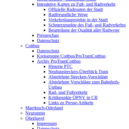
Interaktive Karten zu Fuß- und Radverkehr
Offizielle Radrouten der Stadt
Radfreundliche Wege
Verkehrsbauprojekte in der Stadt
Schmerzpunkte des Fuß- und Radverkehrs
Beurteilung der Qualität aller Radwege
Presseschau
Datenschutz
Cottbus
Datenschutz
Kreisgruppe Cottbus/ProTramCottbus
Archiv ProTramCottbus
Historie PTC
Neubaustrecken-Überblick Tram
Abgelehnte Strecken-Vorschläge
Abgelehnte Vorschläge zum Bahnhofs-
Umbau
Rad- und Fußverkehr
Kritikpunkte ÖPNV in CB
Links zu Presse-Artikeln
Maerkisch-Oderland
Neuruppin
Oberhavel
Impressum
Datenschutz