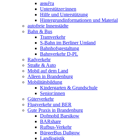
анкéта
Unterstützer:innen
Hilfe und Unterstützung
Hintergrundinformationen und Material
autofreie Innenstädte
Bahn & Bus
Tramverkehr
S-Bahn im Berliner Umland
Bahnhofsgestaltung
Bahnverkehr D-PL
Radverkehr
Straße & Auto
Mobil auf dem Land
Alleen in Brandenburg
Mobilitätsbildung
Kindergarten & Grundschule
Senior:innen
Güterverkehr
Flugverkehr und BER
Gute Praxis in Brandenburg
Dofmobil Barsikow
BARshare
Rufbus-Verkehr
BürgerBus Dallgow
Landlogistik