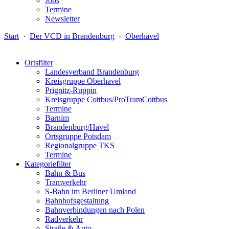
Jobs
Termine
Newsletter
Start
·
Der VCD in Brandenburg
·
Oberhavel
Ortsfilter
Landesverband Brandenburg
Kreisgruppe Oberhavel
Prignitz-Ruppin
Kreisgruppe Cottbus/ProTramCottbus
Termine
Barnim
Brandenburg/Havel
Ortsgruppe Potsdam
Regionalgruppe TKS
Termine
Kategoriefilter
Bahn & Bus
Tramverkehr
S-Bahn im Berliner Umland
Bahnhofsgestaltung
Bahnverbindungen nach Polen
Radverkehr
Straße & Auto