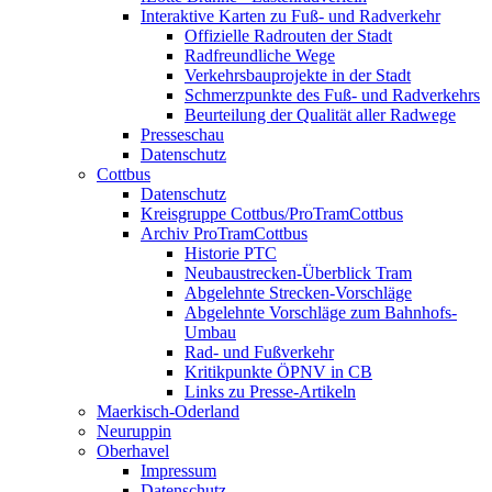
Interaktive Karten zu Fuß- und Radverkehr
Offizielle Radrouten der Stadt
Radfreundliche Wege
Verkehrsbauprojekte in der Stadt
Schmerzpunkte des Fuß- und Radverkehrs
Beurteilung der Qualität aller Radwege
Presseschau
Datenschutz
Cottbus
Datenschutz
Kreisgruppe Cottbus/ProTramCottbus
Archiv ProTramCottbus
Historie PTC
Neubaustrecken-Überblick Tram
Abgelehnte Strecken-Vorschläge
Abgelehnte Vorschläge zum Bahnhofs-
Umbau
Rad- und Fußverkehr
Kritikpunkte ÖPNV in CB
Links zu Presse-Artikeln
Maerkisch-Oderland
Neuruppin
Oberhavel
Impressum
Datenschutz