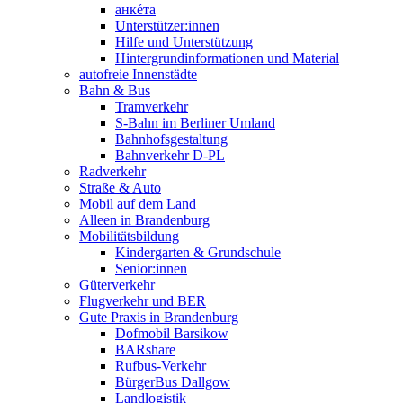
анкéта
Unterstützer:innen
Hilfe und Unterstützung
Hintergrundinformationen und Material
autofreie Innenstädte
Bahn & Bus
Tramverkehr
S-Bahn im Berliner Umland
Bahnhofsgestaltung
Bahnverkehr D-PL
Radverkehr
Straße & Auto
Mobil auf dem Land
Alleen in Brandenburg
Mobilitätsbildung
Kindergarten & Grundschule
Senior:innen
Güterverkehr
Flugverkehr und BER
Gute Praxis in Brandenburg
Dofmobil Barsikow
BARshare
Rufbus-Verkehr
BürgerBus Dallgow
Landlogistik