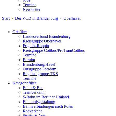
Jobs
Termine
Newsletter
Start
·
Der VCD in Brandenburg
·
Oberhavel
Ortsfilter
Landesverband Brandenburg
Kreisgruppe Oberhavel
Prignitz-Ruppin
Kreisgruppe Cottbus/ProTramCottbus
Termine
Barnim
Brandenburg/Havel
Ortsgruppe Potsdam
Regionalgruppe TKS
Termine
Kategoriefilter
Bahn & Bus
Tramverkehr
S-Bahn im Berliner Umland
Bahnhofsgestaltung
Bahnverbindungen nach Polen
Radverkehr
Straße & Auto