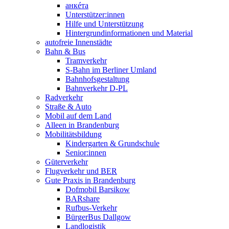
анкéта
Unterstützer:innen
Hilfe und Unterstützung
Hintergrundinformationen und Material
autofreie Innenstädte
Bahn & Bus
Tramverkehr
S-Bahn im Berliner Umland
Bahnhofsgestaltung
Bahnverkehr D-PL
Radverkehr
Straße & Auto
Mobil auf dem Land
Alleen in Brandenburg
Mobilitätsbildung
Kindergarten & Grundschule
Senior:innen
Güterverkehr
Flugverkehr und BER
Gute Praxis in Brandenburg
Dofmobil Barsikow
BARshare
Rufbus-Verkehr
BürgerBus Dallgow
Landlogistik