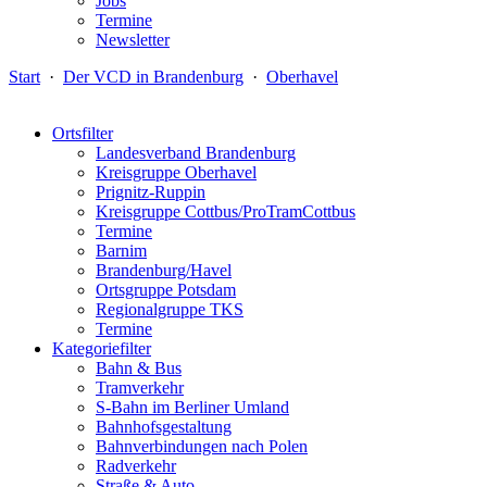
Jobs
Termine
Newsletter
Start
·
Der VCD in Brandenburg
·
Oberhavel
Ortsfilter
Landesverband Brandenburg
Kreisgruppe Oberhavel
Prignitz-Ruppin
Kreisgruppe Cottbus/ProTramCottbus
Termine
Barnim
Brandenburg/Havel
Ortsgruppe Potsdam
Regionalgruppe TKS
Termine
Kategoriefilter
Bahn & Bus
Tramverkehr
S-Bahn im Berliner Umland
Bahnhofsgestaltung
Bahnverbindungen nach Polen
Radverkehr
Straße & Auto