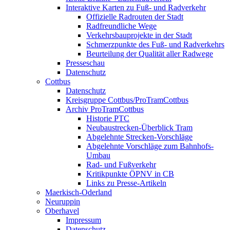
Interaktive Karten zu Fuß- und Radverkehr
Offizielle Radrouten der Stadt
Radfreundliche Wege
Verkehrsbauprojekte in der Stadt
Schmerzpunkte des Fuß- und Radverkehrs
Beurteilung der Qualität aller Radwege
Presseschau
Datenschutz
Cottbus
Datenschutz
Kreisgruppe Cottbus/ProTramCottbus
Archiv ProTramCottbus
Historie PTC
Neubaustrecken-Überblick Tram
Abgelehnte Strecken-Vorschläge
Abgelehnte Vorschläge zum Bahnhofs-
Umbau
Rad- und Fußverkehr
Kritikpunkte ÖPNV in CB
Links zu Presse-Artikeln
Maerkisch-Oderland
Neuruppin
Oberhavel
Impressum
Datenschutz