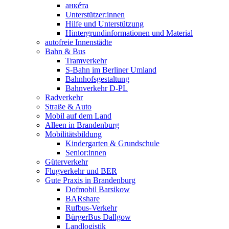
анкéта
Unterstützer:innen
Hilfe und Unterstützung
Hintergrundinformationen und Material
autofreie Innenstädte
Bahn & Bus
Tramverkehr
S-Bahn im Berliner Umland
Bahnhofsgestaltung
Bahnverkehr D-PL
Radverkehr
Straße & Auto
Mobil auf dem Land
Alleen in Brandenburg
Mobilitätsbildung
Kindergarten & Grundschule
Senior:innen
Güterverkehr
Flugverkehr und BER
Gute Praxis in Brandenburg
Dofmobil Barsikow
BARshare
Rufbus-Verkehr
BürgerBus Dallgow
Landlogistik