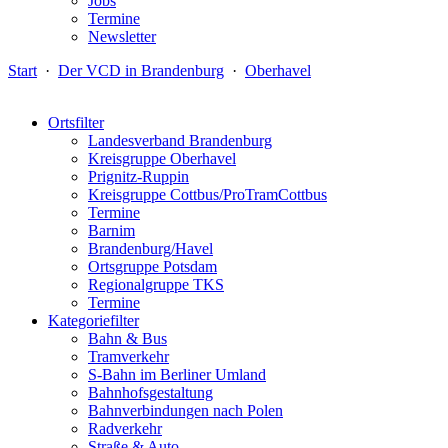
Jobs
Termine
Newsletter
Start
·
Der VCD in Brandenburg
·
Oberhavel
Ortsfilter
Landesverband Brandenburg
Kreisgruppe Oberhavel
Prignitz-Ruppin
Kreisgruppe Cottbus/ProTramCottbus
Termine
Barnim
Brandenburg/Havel
Ortsgruppe Potsdam
Regionalgruppe TKS
Termine
Kategoriefilter
Bahn & Bus
Tramverkehr
S-Bahn im Berliner Umland
Bahnhofsgestaltung
Bahnverbindungen nach Polen
Radverkehr
Straße & Auto