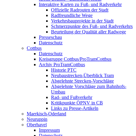
Interaktive Karten zu Fuß- und Radverkehr
Offizielle Radrouten der Stadt
Radfreundliche Wege
Verkehrsbauprojekte in der Stadt
Schmerzpunkte des Fuß- und Radverkehrs
Beurteilung der Qualität aller Radwege
Presseschau
Datenschutz
Cottbus
Datenschutz
Kreisgruppe Cottbus/ProTramCottbus
Archiv ProTramCottbus
Historie PTC
Neubaustrecken-Überblick Tram
Abgelehnte Strecken-Vorschläge
Abgelehnte Vorschläge zum Bahnhofs-
Umbau
Rad- und Fußverkehr
Kritikpunkte ÖPNV in CB
Links zu Presse-Artikeln
Maerkisch-Oderland
Neuruppin
Oberhavel
Impressum
Datenschutz