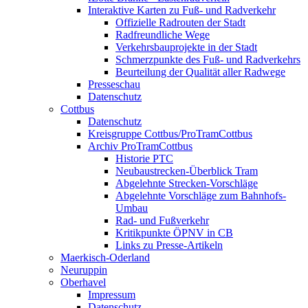
Interaktive Karten zu Fuß- und Radverkehr
Offizielle Radrouten der Stadt
Radfreundliche Wege
Verkehrsbauprojekte in der Stadt
Schmerzpunkte des Fuß- und Radverkehrs
Beurteilung der Qualität aller Radwege
Presseschau
Datenschutz
Cottbus
Datenschutz
Kreisgruppe Cottbus/ProTramCottbus
Archiv ProTramCottbus
Historie PTC
Neubaustrecken-Überblick Tram
Abgelehnte Strecken-Vorschläge
Abgelehnte Vorschläge zum Bahnhofs-
Umbau
Rad- und Fußverkehr
Kritikpunkte ÖPNV in CB
Links zu Presse-Artikeln
Maerkisch-Oderland
Neuruppin
Oberhavel
Impressum
Datenschutz