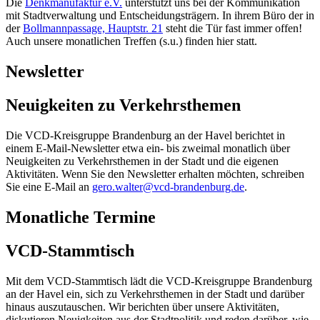
Die
Denkmanufaktur e.V.
unterstützt uns bei der Kommunikation
mit Stadtverwaltung und Entscheidungsträgern. In ihrem Büro der in
der
Bollmannpassage, Hauptstr. 21
steht die Tür fast immer offen!
Auch unsere monatlichen Treffen (s.u.) finden hier statt.
Newsletter
Neuigkeiten zu Verkehrsthemen
Die VCD-Kreisgruppe Brandenburg an der Havel berichtet in
einem E-Mail-Newsletter etwa ein- bis zweimal monatlich über
Neuigkeiten zu Verkehrsthemen in der Stadt und die eigenen
Aktivitäten. Wenn Sie den Newsletter erhalten möchten, schreiben
Sie eine E-Mail an
gero.walter@
vcd-brandenburg.de
.
Monatliche Termine
VCD-Stammtisch
Mit dem VCD-Stammtisch lädt die VCD-Kreisgruppe Brandenburg
an der Havel ein, sich zu Verkehrsthemen in der Stadt und darüber
hinaus auszutauschen. Wir berichten über unsere Aktivitäten,
diskutieren Neuigkeiten aus der Stadtpolitik und reden darüber, wie