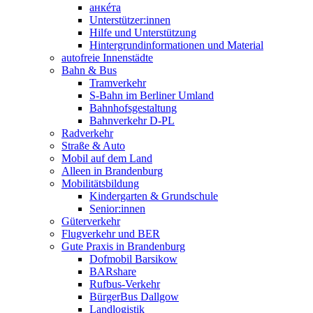
анкéта
Unterstützer:innen
Hilfe und Unterstützung
Hintergrundinformationen und Material
autofreie Innenstädte
Bahn & Bus
Tramverkehr
S-Bahn im Berliner Umland
Bahnhofsgestaltung
Bahnverkehr D-PL
Radverkehr
Straße & Auto
Mobil auf dem Land
Alleen in Brandenburg
Mobilitätsbildung
Kindergarten & Grundschule
Senior:innen
Güterverkehr
Flugverkehr und BER
Gute Praxis in Brandenburg
Dofmobil Barsikow
BARshare
Rufbus-Verkehr
BürgerBus Dallgow
Landlogistik