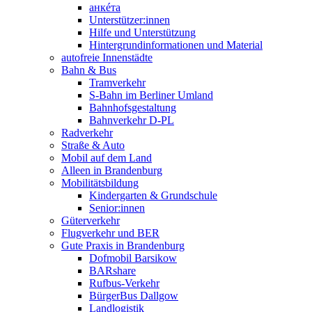
анкéта
Unterstützer:innen
Hilfe und Unterstützung
Hintergrundinformationen und Material
autofreie Innenstädte
Bahn & Bus
Tramverkehr
S-Bahn im Berliner Umland
Bahnhofsgestaltung
Bahnverkehr D-PL
Radverkehr
Straße & Auto
Mobil auf dem Land
Alleen in Brandenburg
Mobilitätsbildung
Kindergarten & Grundschule
Senior:innen
Güterverkehr
Flugverkehr und BER
Gute Praxis in Brandenburg
Dofmobil Barsikow
BARshare
Rufbus-Verkehr
BürgerBus Dallgow
Landlogistik