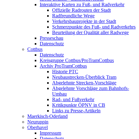
Interaktive Karten zu Fuß- und Radverkehr
Offizielle Radrouten der Stadt
Radfreundliche Wege
Verkehrsbauprojekte in der Stadt
Schmerzpunkte des Fuß- und Radverkehrs
Beurteilung der Qualität aller Radwege
Presseschau
Datenschutz
Cottbus
Datenschutz
Kreisgruppe Cottbus/ProTramCottbus
Archiv ProTramCottbus
Historie PTC
Neubaustrecken-Überblick Tram
Abgelehnte Strecken-Vorschläge
Abgelehnte Vorschläge zum Bahnhofs-
Umbau
Rad- und Fußverkehr
Kritikpunkte ÖPNV in CB
Links zu Presse-Artikeln
Maerkisch-Oderland
Neuruppin
Oberhavel
Impressum
Datenschutz