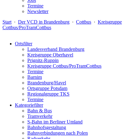
Jobs
Termine
Newsletter
Start
·
Der VCD in Brandenburg
·
Cottbus
·
Kreisgruppe
Cottbus/ProTramCottbus
Ortsfilter
Landesverband Brandenburg
Kreisgruppe Oberhavel
Prignitz-Ruppin
Kreisgruppe Cottbus/ProTramCottbus
Termine
Barnim
Brandenburg/Havel
Ortsgruppe Potsdam
Regionalgruppe TKS
Termine
Kategoriefilter
Bahn & Bus
Tramverkehr
S-Bahn im Berliner Umland
Bahnhofsgestaltung
Bahnverbindungen nach Polen
Radverkehr