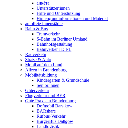
анкéта
Unterstützer:innen
Hilfe und Unterstützung
Hintergrundinformationen und Material
autofreie Innenstädte
Bahn & Bus
Tramverkehr
S-Bahn im Berliner Umland
Bahnhofsgestaltung
Bahnverkehr D-PL
Radverkehr
Straße & Auto
Mobil auf dem Land
Alleen in Brandenburg
Mobilitätsbildung
Kindergarten & Grundschule
Senior:innen
Güterverkehr
Flugverkehr und BER
Gute Praxis in Brandenburg
Dofmobil Barsikow
BARshare
Rufbus-Verkehr
BürgerBus Dallgow
Landlogistik