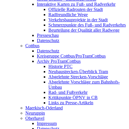
Interaktive Karten zu Fuß- und Radverkehr
Offizielle Radrouten der Stadt
Radfreundliche Wege
Verkehrsbauprojekte in der Stadt
Schmerzpunkte des Fuß- und Radverkehrs
Beurteilung der Qualität aller Radwege
Presseschau
Datenschutz
Cottbus
Datenschutz
Kreisgruppe Cottbus/ProTramCottbus
Archiv ProTramCottbus
Historie PTC
Neubaustrecken-Überblick Tram
Abgelehnte Strecken-Vorschläge
Abgelehnte Vorschläge zum Bahnhofs-
Umbau
Rad- und Fußverkehr
Kritikpunkte ÖPNV in CB
Links zu Presse-Artikeln
Maerkisch-Oderland
Neuruppin
Oberhavel
Impressum
Datenschutz