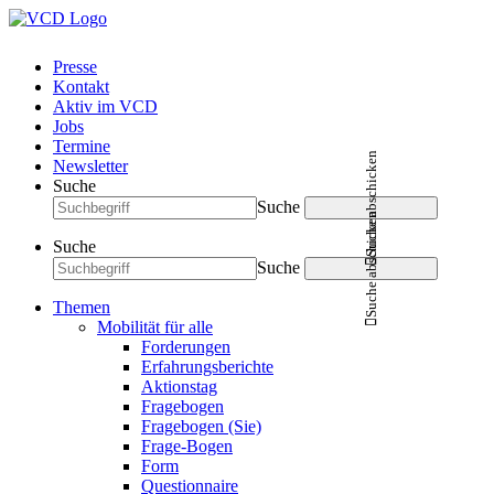
Presse
Kontakt
Aktiv im VCD
Jobs
Termine
Suche abschicken
Newsletter
Suche
Suche
Suche abschicken
Suche
Suche
Themen
Mobilität für alle
Forderungen
Erfahrungsberichte
Aktionstag
Fragebogen
Fragebogen (Sie)
Frage-Bogen
Form
Questionnaire