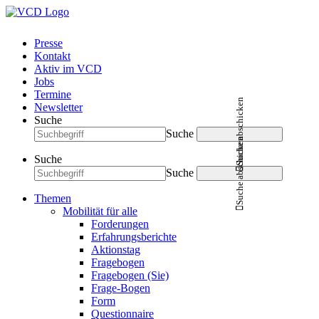
Presse
Kontakt
Aktiv im VCD
Jobs
Termine
Suche abschicken
Newsletter
Suche
Suche
Suche abschicken
Suche
Suche
Themen
Mobilität für alle
Forderungen
Erfahrungsberichte
Aktionstag
Fragebogen
Fragebogen (Sie)
Frage-Bogen
Form
Questionnaire