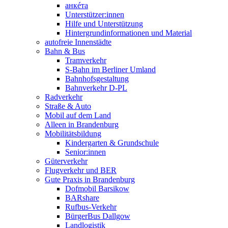
анкéта
Unterstützer:innen
Hilfe und Unterstützung
Hintergrundinformationen und Material
autofreie Innenstädte
Bahn & Bus
Tramverkehr
S-Bahn im Berliner Umland
Bahnhofsgestaltung
Bahnverkehr D-PL
Radverkehr
Straße & Auto
Mobil auf dem Land
Alleen in Brandenburg
Mobilitätsbildung
Kindergarten & Grundschule
Senior:innen
Güterverkehr
Flugverkehr und BER
Gute Praxis in Brandenburg
Dofmobil Barsikow
BARshare
Rufbus-Verkehr
BürgerBus Dallgow
Landlogistik