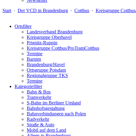
Newsletter
Start
·
Der VCD in Brandenburg
·
Cottbus
·
Kreisgruppe Cottbu
Ortsfilter
Landesverband Brandenburg
Kreisgruppe Oberhavel
Prignitz-Ruppin
Kreisgruppe Cottbus/ProTramCottbus
Termine
Barnim
Brandenburg/Havel
Ortsgruppe Potsdam
Regionalgruppe TKS
Termine
Kategoriefilter
Bahn & Bus
Tramverkehr
S-Bahn im Berliner Umland
Bahnhofsgestaltung
Bahnverbindungen nach Polen
Radverkehr
Straße & Auto
Mobil auf dem Land
Alleen in Brandenburg