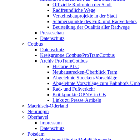
Offizielle Radrouten der Stadt
Radfreundliche Wege
Verkehrsbauprojekte in der Stadt
Schmerzpunkte des Fuß- und Radverkehrs
Beurteilung der Qualität aller Radwege
Presseschau
Datenschutz
Cottbus
Datenschutz
Kreisgruppe Cottbus/ProTramCottbus
Archiv ProTramCottbus
Historie PTC
Neubaustrecken-Überblick Tram
Abgelehnte Strecken-Vorschläge
Abgelehnte Vorschläge zum Bahnhofs-Um
Rad- und Fußverkehr
Kritikpunkte ÖPNV in CB
Links zu Presse-Artikeln
Maerkisch-Oderland
Neuruppin
Oberhavel
Impressum
Datenschutz
Potsdam
Beteiligung für die Mobilitätswende