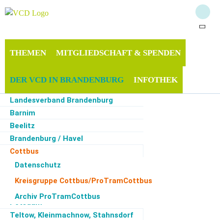
THEMEN
MITGLIEDSCHAFT & SPENDEN
DER VCD IN BRANDENBURG
INFOTHEK
Landesverband Brandenburg
SERVICE
Barnim
Beelitz
Brandenburg / Havel
Cottbus
Start
·
Der VCD in Brandenburg
·
Cottbus
·
Kreisgruppe Cottbus/ProTramCottbus
Maerkisch-Oderland
Datenschutz
Neuruppin
Kreisgruppe Cottbus/ProTramCottbus
Ortsfilter
Kategoriefilter
Monatsfilter
Oberhavel
Archiv ProTramCottbus
Potsdam
Zur Zeit keine Termine
Teltow, Kleinmachnow, Stahnsdorf