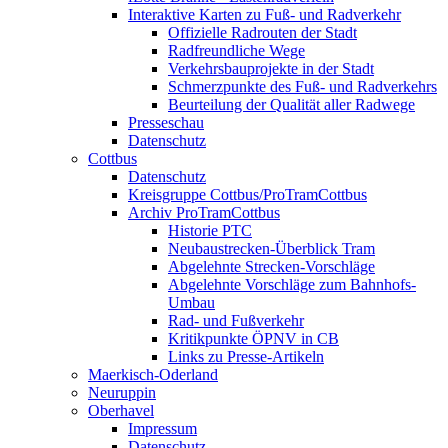
Interaktive Karten zu Fuß- und Radverkehr
Offizielle Radrouten der Stadt
Radfreundliche Wege
Verkehrsbauprojekte in der Stadt
Schmerzpunkte des Fuß- und Radverkehrs
Beurteilung der Qualität aller Radwege
Presseschau
Datenschutz
Cottbus
Datenschutz
Kreisgruppe Cottbus/ProTramCottbus
Archiv ProTramCottbus
Historie PTC
Neubaustrecken-Überblick Tram
Abgelehnte Strecken-Vorschläge
Abgelehnte Vorschläge zum Bahnhofs-
Umbau
Rad- und Fußverkehr
Kritikpunkte ÖPNV in CB
Links zu Presse-Artikeln
Maerkisch-Oderland
Neuruppin
Oberhavel
Impressum
Datenschutz