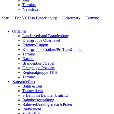
Jobs
Termine
Newsletter
Start
·
Der VCD in Brandenburg
·
Uckermark
·
Termine
Ortsfilter
Landesverband Brandenburg
Kreisgruppe Oberhavel
Prignitz-Ruppin
Kreisgruppe Cottbus/ProTramCottbus
Termine
Barnim
Brandenburg/Havel
Ortsgruppe Potsdam
Regionalgruppe TKS
Termine
Kategoriefilter
Bahn & Bus
Tramverkehr
S-Bahn im Berliner Umland
Bahnhofsgestaltung
Bahnverbindungen nach Polen
Radverkehr
Straße & Auto