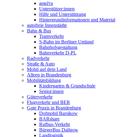
анкéта
Unterstützer:innen
Hilfe und Unterstützung
Hintergrundinformationen und Material
autofreie Innenstädte
Bahn & Bus
Tramverkehr
S-Bahn im Berliner Umland
Bahnhofsgestaltung
Bahnverkehr D-PL
Radverkehr
Straße & Auto
Mobil auf dem Land
Alleen in Brandenburg
Mobilitätsbildung
Kindergarten & Grundschule
Senior:innen
Güterverkehr
Flugverkehr und BER
Gute Praxis in Brandenburg
Dofmobil Barsikow
BARshare
Rufbus-Verkehr
BürgerBus Dallgow
Landlogistik