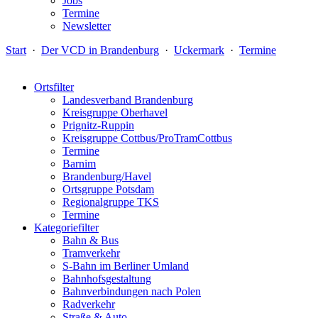
Jobs
Termine
Newsletter
Start
·
Der VCD in Brandenburg
·
Uckermark
·
Termine
Ortsfilter
Landesverband Brandenburg
Kreisgruppe Oberhavel
Prignitz-Ruppin
Kreisgruppe Cottbus/ProTramCottbus
Termine
Barnim
Brandenburg/Havel
Ortsgruppe Potsdam
Regionalgruppe TKS
Termine
Kategoriefilter
Bahn & Bus
Tramverkehr
S-Bahn im Berliner Umland
Bahnhofsgestaltung
Bahnverbindungen nach Polen
Radverkehr
Straße & Auto