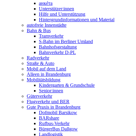
анкéта
Unterstützer:innen
Hilfe und Unterstützung
Hintergrundinformationen und Material
autofreie Innenstädte
Bahn & Bus
Tramverkehr
S-Bahn im Berliner Umland
Bahnhofsgestaltung
Bahnverkehr D-PL
Radverkehr
Straße & Auto
Mobil auf dem Land
Alleen in Brandenburg
Mobilitätsbildung
Kindergarten & Grundschule
Senior:innen
Güterverkehr
Flugverkehr und BER
Gute Praxis in Brandenburg
Dofmobil Barsikow
BARshare
Rufbus-Verkehr
BürgerBus Dallgow
Landlogistik