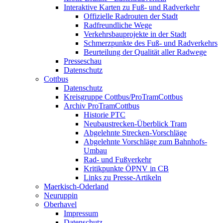
Interaktive Karten zu Fuß- und Radverkehr
Offizielle Radrouten der Stadt
Radfreundliche Wege
Verkehrsbauprojekte in der Stadt
Schmerzpunkte des Fuß- und Radverkehrs
Beurteilung der Qualität aller Radwege
Presseschau
Datenschutz
Cottbus
Datenschutz
Kreisgruppe Cottbus/ProTramCottbus
Archiv ProTramCottbus
Historie PTC
Neubaustrecken-Überblick Tram
Abgelehnte Strecken-Vorschläge
Abgelehnte Vorschläge zum Bahnhofs-
Umbau
Rad- und Fußverkehr
Kritikpunkte ÖPNV in CB
Links zu Presse-Artikeln
Maerkisch-Oderland
Neuruppin
Oberhavel
Impressum
Datenschutz