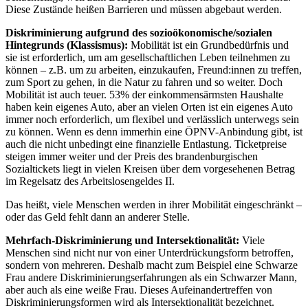
Diese Zustände heißen Barrieren und müssen abgebaut werden.
Diskriminierung aufgrund des sozioökonomische/sozialen
Hintegrunds (Klassismus):
Mobilität ist ein Grundbedürfnis und
sie ist erforderlich, um am gesellschaftlichen Leben teilnehmen zu
können – z.B. um zu arbeiten, einzukaufen, Freund:innen zu treffen,
zum Sport zu gehen, in die Natur zu fahren und so weiter. Doch
Mobilität ist auch teuer. 53% der einkommensärmsten Haushalte
haben kein eigenes Auto, aber an vielen Orten ist ein eigenes Auto
immer noch erforderlich, um flexibel und verlässlich unterwegs sein
zu können. Wenn es denn immerhin eine ÖPNV-Anbindung gibt, ist
auch die nicht unbedingt eine finanzielle Entlastung. Ticketpreise
steigen immer weiter und der Preis des brandenburgischen
Sozialtickets liegt in vielen Kreisen über dem vorgesehenen Betrag
im Regelsatz des Arbeitslosengeldes II.
Das heißt, viele Menschen werden in ihrer Mobilität eingeschränkt –
oder das Geld fehlt dann an anderer Stelle.
Mehrfach-Diskriminierung und Intersektionalität:
Viele
Menschen sind nicht nur von einer Unterdrückungsform betroffen,
sondern von mehreren. Deshalb macht zum Beispiel eine Schwarze
Frau andere Diskriminierungserfahrungen als ein Schwarzer Mann,
aber auch als eine weiße Frau. Dieses Aufeinandertreffen von
Diskriminierungsformen wird als Intersektionalität bezeichnet.