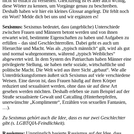
nicht so enfach zu verstehen. Gleichzeitig ist es aber auch wchtig,
diese Wörter zu kennen, um Vorgänge genau zu beschreiben.
Deshalb haben wir hier ein kleines Glossar angelegt. Dir fehlt noch
ein Wort? Melde dich bei uns und wir ergänzen es!
Sexismus:
Sexismus bedeutet, dass (angebliche) Unterschiede
zwischen Frauen und Männern betont werden und von ihnen
erwartet wird, bestimmte Eigenschaften zu haben und Aufgaben zu
erfüllen – das sind Geschlechterrollen. Dabei geht es auch um
Hierarchie und Macht. Was als „typisch männlich“ gilt, wird als gut
und normal wahrgenommen, während „typisch Weibliches“
abgewertet wird. In dem System des Patriarchats haben Männer eine
privilegierte Stellung, sie haben mehr soziale, wirtschaftliche und
politische Macht. Die Welt wird aus ihrer Sicht „gebaut“. Wie alle
Unterdrückungsformen äußert sich Sexismus auf viele verschiedene
Weisen. Eine davon ist, dass Frauen häufig auf ihren Körper
reduziert und sexualisiert werden, ohne dass sie auf diese Art
gesehen werden möchten. Deshalb erleben sie zum Beispiel auf der
Straße sexualisierte Gewalt und Catcalling (Hinterherpfeifen,
unerwünschte „Komplimente“, Erzählen von sexuellen Fantasien,
…).
Zu Sexismus gehört auch die Idee, dass es nur zwei Geschlechter
gibt (s. LGBTQIA-Feindlichkeit).
Rassismus:
Ursprünglich basierte Rassismus auf der Idee, dass