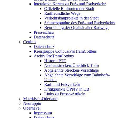
Interaktive Karten zu Fuß- und Radverkehr
Offizielle Radrouten der Stadt
Radfreundliche Wege
Verkehrsbauprojekte in der Stadt
Schmerzpunkte des Fuß- und Radverkehrs
Beurteilung der Qualität aller Radwege
Presseschau
Datenschutz
Cottbus
Datenschutz
Kreisgruppe Cottbus/ProTramCottbus
Archiv ProTramCottbus
Historie PTC
Neubaustrecken-Überblick Tram
Abgelehnte Strecken-Vorschläge
Abgelehnte Vorschläge zum Bahnhofs-
Umbau
Rad- und Fußverkehr
Kritikpunkte ÖPNV in CB
Links zu Presse-Artikeln
Maerkisch-Oderland
Neuruppin
Oberhavel
Impressum
Datenschutz