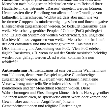
Menschen nach biologischen Merkmalen wie zum Beispiel ihrer
Hautfarbe in klar getrennte „Rassen“ eingeteilt werden können.
Heute passiert diese Einteilung vor allem auf der Grundlage von
kulturellen Unterschieden. Wichtig ist, dass aber nach wie vor
bestimmte Gruppen als minderwertig angesehen und ihnen negative
Eigenschaften zugeschrieben werden. So bedeutet Rassismus, dass
weiße Menschen gegenüber People of Colour (PoC) privilegiert
sind. Es gibt ein System der weißen Vorherrschaft, d.h. ungleiche
Machtverhältnisse zugunsten von weißen Menschen, die im Laufe
der Zeit entstanden sind und verfestigt wurden. Das führt zur
Diskriminierung und Ausbeutung von PoC. Viele PoC erleben
täglich Rassismus, z.B. wenn sie auf der Straße rassistisch beleidigt
werden oder gefragt werden „Und woher kommen Sie nun
wirklich
?“.
Antisemitismus:
Antisemitismus ist eine bestimmte Wahrnehmung
von Jüd:innen, denen zum Beispiel negative Charakterzüge
zugeschrieben werden. Außerdem wird Jüd:innen häufig eine
Verschwörung unterstellt: Sie würden vieles im Hintergrund
kontrollieren und der Menschheit schaden wollen. Diese
Wahrnehmungen und Einstellungen können sich als Hass gegenüber
Jüd:innen ausdrücken, beispielsweise durch Worte oder körperliche
Gewalt, aber auch durch Angriffe auf jüdische
Gemeindeinstitutionen und religiöse Einrichtungen.