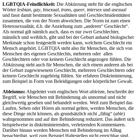
LGBTQIA-Feindlichkeit:
Die Abkürzung steht für die englischen
Wörter
lesbian
,
gay
,
bisexual
,
trans
,
queer
,
intersex
und
asexual
und fasst damit bestimmte Sexualitäten und Geschlechtsidentitäten
zusammen, die von der Norm abweichen. Die Norm ist zum einen
Heterosexualität, d.h. die Anziehung zum „anderen“ Geschlecht“.
Als normal gilt nämlich auch, dass es nur zwei Geschlechter,
männlich und weiblich, gibt und bei der Geburt anhand biologischer
Merkmale schon festgestellt werden kann, welchem Geschlecht ein
Mensch angehört. LGBTQIA steht also für Menschen, die sich von
Menschen des eigenen Geschlechts, mehreren oder allen
Geschlechtern oder von keinem Geschlecht angezogen fühlen. Die
Abkürzung steht auch für Menschen, die sich einem anderen als bei
der Geburt zugewiesenem Geschlecht, mehreren Geschlechtern oder
keinem Geschlecht zugehörig fühlen. Sie erfahren Diskriminierung,
zum Beispiel in Form von Beleidigungen oder körperlicher Gewalt.
Ableismus:
Abgeleitet vom englischen Wort
ableism
, beschreibt der
Begriff, wie Menschen mit Behinderung als unnormal und nicht
gleichwertig gesehen und behandelt werden. Weil zum Beispiel das
Laufen, Sehen oder Hören als normal gelten, werden Menschen, die
diese Dinge nicht können, als grundsätzlich nicht „fähig“ (
able
)
wahrgenommen und auf ihre Behinderung reduziert. Das äußert sich
beispielweise in diskriminierenden, verletzenden Kommentaren.
Darüber hinaus werden Menschen mit Behinderung im Alltag
benachteiligt, weil zum Beispiel Haltestellen nicht erreichbar sind.