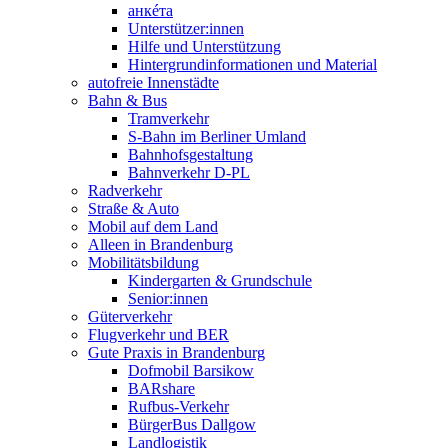
анкéта
Unterstützer:innen
Hilfe und Unterstützung
Hintergrundinformationen und Material
autofreie Innenstädte
Bahn & Bus
Tramverkehr
S-Bahn im Berliner Umland
Bahnhofsgestaltung
Bahnverkehr D-PL
Radverkehr
Straße & Auto
Mobil auf dem Land
Alleen in Brandenburg
Mobilitätsbildung
Kindergarten & Grundschule
Senior:innen
Güterverkehr
Flugverkehr und BER
Gute Praxis in Brandenburg
Dofmobil Barsikow
BARshare
Rufbus-Verkehr
BürgerBus Dallgow
Landlogistik