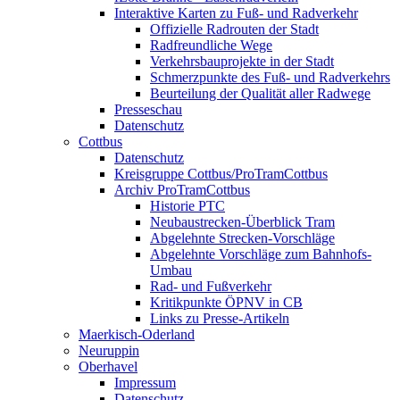
Interaktive Karten zu Fuß- und Radverkehr
Offizielle Radrouten der Stadt
Radfreundliche Wege
Verkehrsbauprojekte in der Stadt
Schmerzpunkte des Fuß- und Radverkehrs
Beurteilung der Qualität aller Radwege
Presseschau
Datenschutz
Cottbus
Datenschutz
Kreisgruppe Cottbus/ProTramCottbus
Archiv ProTramCottbus
Historie PTC
Neubaustrecken-Überblick Tram
Abgelehnte Strecken-Vorschläge
Abgelehnte Vorschläge zum Bahnhofs-
Umbau
Rad- und Fußverkehr
Kritikpunkte ÖPNV in CB
Links zu Presse-Artikeln
Maerkisch-Oderland
Neuruppin
Oberhavel
Impressum
Datenschutz