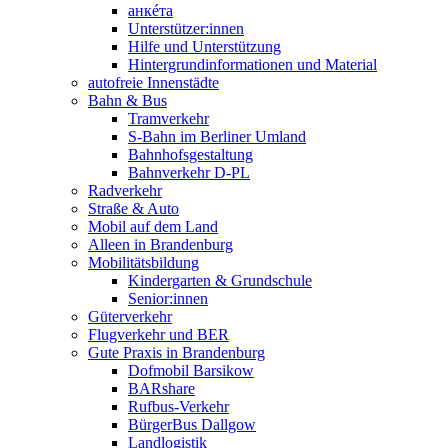
анкéта
Unterstützer:innen
Hilfe und Unterstützung
Hintergrundinformationen und Material
autofreie Innenstädte
Bahn & Bus
Tramverkehr
S-Bahn im Berliner Umland
Bahnhofsgestaltung
Bahnverkehr D-PL
Radverkehr
Straße & Auto
Mobil auf dem Land
Alleen in Brandenburg
Mobilitätsbildung
Kindergarten & Grundschule
Senior:innen
Güterverkehr
Flugverkehr und BER
Gute Praxis in Brandenburg
Dofmobil Barsikow
BARshare
Rufbus-Verkehr
BürgerBus Dallgow
Landlogistik