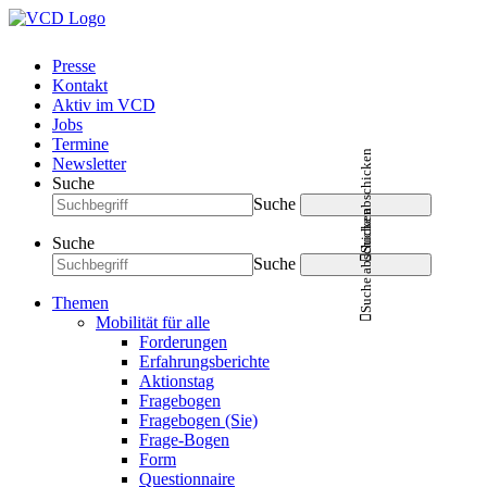
Presse
Kontakt
Aktiv im VCD
Jobs
Termine
Suche abschicken
Newsletter
Suche
Suche
Suche abschicken
Suche
Suche
Themen
Mobilität für alle
Forderungen
Erfahrungsberichte
Aktionstag
Fragebogen
Fragebogen (Sie)
Frage-Bogen
Form
Questionnaire