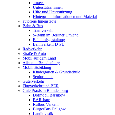
анкéта
Unterstützer:innen
Hilfe und Unterstützung
Hintergrundinformationen und Material
autofreie Innenstädte
Bahn & Bus
Tramverkehr
S-Bahn im Berliner Umland
Bahnhofsgestaltung
Bahnverkehr D-PL
Radverkehr
Straße & Auto
Mobil auf dem Land
Alleen in Brandenburg
Mobilitätsbildung
Kindergarten & Grundschule
Senior:innen
Güterverkehr
Flugverkehr und BER
Gute Praxis in Brandenburg
Dofmobil Barsikow
BARshare
Rufbus-Verkehr
BürgerBus Dallgow
Landlogistik