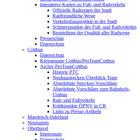
Interaktive Karten zu Fuß- und Radverkehr
Offizielle Radrouten der Stadt
Radfreundliche Wege
Verkehrsbauprojekte in der Stadt
Schmerzpunkte des Fuß- und Radverkehrs
Beurteilung der Qualität aller Radwege
Presseschau
Datenschutz
Cottbus
Datenschutz
Kreisgruppe Cottbus/ProTramCottbus
Archiv ProTramCottbus
Historie PTC
Neubaustrecken-Überblick Tram
Abgelehnte Strecken-Vorschläge
Abgelehnte Vorschläge zum Bahnhofs-
Umbau
Rad- und Fußverkehr
Kritikpunkte ÖPNV in CB
Links zu Presse-Artikeln
Maerkisch-Oderland
Neuruppin
Oberhavel
Impressum
Datenschutz