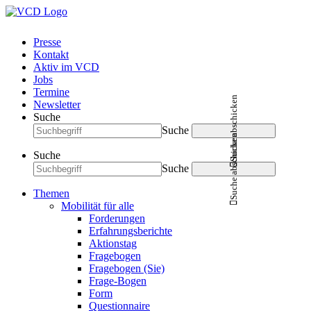
Presse
Kontakt
Aktiv im VCD
Jobs
Termine
Suche abschicken
Newsletter
Suche
Suche
Suche abschicken
Suche
Suche
Themen
Mobilität für alle
Forderungen
Erfahrungsberichte
Aktionstag
Fragebogen
Fragebogen (Sie)
Frage-Bogen
Form
Questionnaire