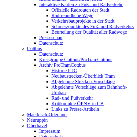
Interaktive Karten zu Fuß- und Radverkehr
Offizielle Radrouten der Stadt
Radfreundliche Wege
Verkehrsbauprojekte in der Stadt
Schmerzpunkte des Fuß- und Radverkehrs
Beurteilung der Qualität aller Radwege
Presseschau
Datenschutz
Cottbus
Datenschutz
Kreisgruppe Cottbus/ProTramCottbus
Archiv ProTramCottbus
Historie PTC
Neubaustrecken-Überblick Tram
Abgelehnte Strecken-Vorschläge
Abgelehnte Vorschläge zum Bahnhofs-
Umbau
Rad- und Fußverkehr
Kritikpunkte ÖPNV in CB
Links zu Presse-Artikeln
Maerkisch-Oderland
Neuruppin
Oberhavel
Impressum
Datenschutz