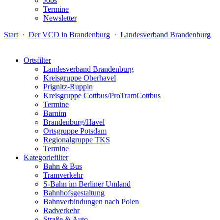
Jobs
Termine
Newsletter
Start
·
Der VCD in Brandenburg
·
Landesverband Brandenburg
Ortsfilter
Landesverband Brandenburg
Kreisgruppe Oberhavel
Prignitz-Ruppin
Kreisgruppe Cottbus/ProTramCottbus
Termine
Barnim
Brandenburg/Havel
Ortsgruppe Potsdam
Regionalgruppe TKS
Termine
Kategoriefilter
Bahn & Bus
Tramverkehr
S-Bahn im Berliner Umland
Bahnhofsgestaltung
Bahnverbindungen nach Polen
Radverkehr
Straße & Auto