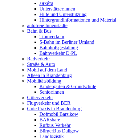
анкéта
Unterstützer:innen
Hilfe und Unterstützung
Hintergrundinformationen und Material
autofreie Innenstädte
Bahn & Bus
Tramverkehr
S-Bahn im Berliner Umland
Bahnhofsgestaltung
Bahnverkehr D-PL
Radverkehr
Straße & Auto
Mobil auf dem Land
Alleen in Brandenburg
Mobilitätsbildung
Kindergarten & Grundschule
Senior:innen
Güterverkehr
Flugverkehr und BER
Gute Praxis in Brandenburg
Dofmobil Barsikow
BARshare
Rufbus-Verkehr
BürgerBus Dallgow
Landlogistik