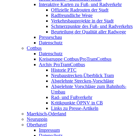
Interaktive Karten zu Fuß- und Radverkehr
Offizielle Radrouten der Stadt
Radfreundliche Wege
Verkehrsbauprojekte in der Stadt
Schmerzpunkte des Fuß- und Radverkehrs
Beurteilung der Qualität aller Radwege
Presseschau
Datenschutz
Cottbus
Datenschutz
Kreisgruppe Cottbus/ProTramCottbus
Archiv ProTramCottbus
Historie PTC
Neubaustrecken-Überblick Tram
Abgelehnte Strecken-Vorschläge
Abgelehnte Vorschläge zum Bahnhofs-
Umbau
Rad- und Fußverkehr
Kritikpunkte ÖPNV in CB
Links zu Presse-Artikeln
Maerkisch-Oderland
Neuruppin
Oberhavel
Impressum
Datenschutz