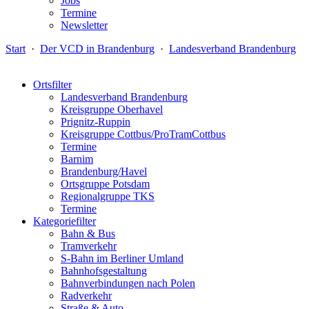
Jobs
Termine
Newsletter
Start
·
Der VCD in Brandenburg
·
Landesverband Brandenburg
Ortsfilter
Landesverband Brandenburg
Kreisgruppe Oberhavel
Prignitz-Ruppin
Kreisgruppe Cottbus/ProTramCottbus
Termine
Barnim
Brandenburg/Havel
Ortsgruppe Potsdam
Regionalgruppe TKS
Termine
Kategoriefilter
Bahn & Bus
Tramverkehr
S-Bahn im Berliner Umland
Bahnhofsgestaltung
Bahnverbindungen nach Polen
Radverkehr
Straße & Auto