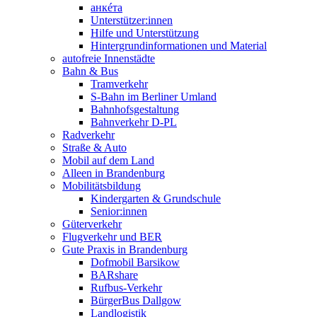
анкéта
Unterstützer:innen
Hilfe und Unterstützung
Hintergrundinformationen und Material
autofreie Innenstädte
Bahn & Bus
Tramverkehr
S-Bahn im Berliner Umland
Bahnhofsgestaltung
Bahnverkehr D-PL
Radverkehr
Straße & Auto
Mobil auf dem Land
Alleen in Brandenburg
Mobilitätsbildung
Kindergarten & Grundschule
Senior:innen
Güterverkehr
Flugverkehr und BER
Gute Praxis in Brandenburg
Dofmobil Barsikow
BARshare
Rufbus-Verkehr
BürgerBus Dallgow
Landlogistik