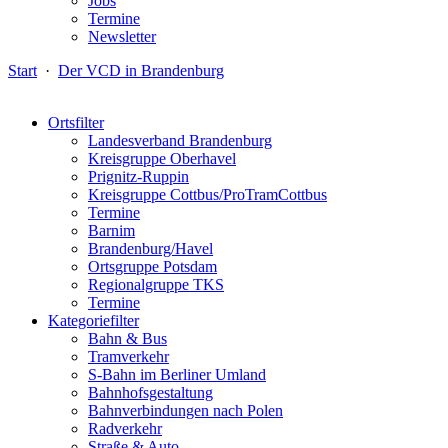
Jobs
Termine
Newsletter
Start
·
Der VCD in Brandenburg
Ortsfilter
Landesverband Brandenburg
Kreisgruppe Oberhavel
Prignitz-Ruppin
Kreisgruppe Cottbus/ProTramCottbus
Termine
Barnim
Brandenburg/Havel
Ortsgruppe Potsdam
Regionalgruppe TKS
Termine
Kategoriefilter
Bahn & Bus
Tramverkehr
S-Bahn im Berliner Umland
Bahnhofsgestaltung
Bahnverbindungen nach Polen
Radverkehr
Straße & Auto