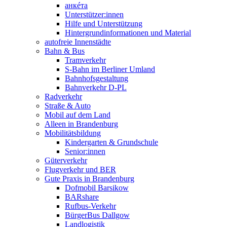
анкéта
Unterstützer:innen
Hilfe und Unterstützung
Hintergrundinformationen und Material
autofreie Innenstädte
Bahn & Bus
Tramverkehr
S-Bahn im Berliner Umland
Bahnhofsgestaltung
Bahnverkehr D-PL
Radverkehr
Straße & Auto
Mobil auf dem Land
Alleen in Brandenburg
Mobilitätsbildung
Kindergarten & Grundschule
Senior:innen
Güterverkehr
Flugverkehr und BER
Gute Praxis in Brandenburg
Dofmobil Barsikow
BARshare
Rufbus-Verkehr
BürgerBus Dallgow
Landlogistik