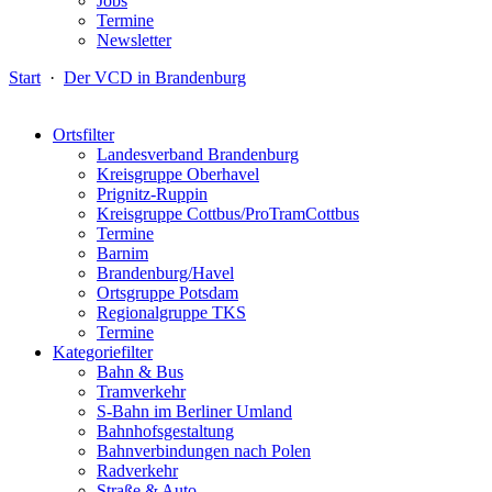
Jobs
Termine
Newsletter
Start
·
Der VCD in Brandenburg
Ortsfilter
Landesverband Brandenburg
Kreisgruppe Oberhavel
Prignitz-Ruppin
Kreisgruppe Cottbus/ProTramCottbus
Termine
Barnim
Brandenburg/Havel
Ortsgruppe Potsdam
Regionalgruppe TKS
Termine
Kategoriefilter
Bahn & Bus
Tramverkehr
S-Bahn im Berliner Umland
Bahnhofsgestaltung
Bahnverbindungen nach Polen
Radverkehr
Straße & Auto