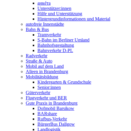
анкéта
Unterstützer:innen
Hilfe und Unterstützung
Hintergrundinformationen und Material
autofreie Innenstädte
Bahn & Bus
Tramverkehr
S-Bahn im Berliner Umland
Bahnhofsgestaltung
Bahnverkehr D-PL
Radverkehr
Straße & Auto
Mobil auf dem Land
Alleen in Brandenburg
Mobilitätsbildung
Kindergarten & Grundschule
Senior:innen
Güterverkehr
Flugverkehr und BER
Gute Praxis in Brandenburg
Dofmobil Barsikow
BARshare
Rufbus-Verkehr
BürgerBus Dallgow
Landlogistik