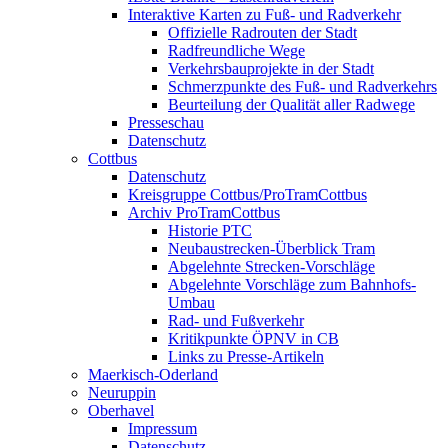
Interaktive Karten zu Fuß- und Radverkehr
Offizielle Radrouten der Stadt
Radfreundliche Wege
Verkehrsbauprojekte in der Stadt
Schmerzpunkte des Fuß- und Radverkehrs
Beurteilung der Qualität aller Radwege
Presseschau
Datenschutz
Cottbus
Datenschutz
Kreisgruppe Cottbus/ProTramCottbus
Archiv ProTramCottbus
Historie PTC
Neubaustrecken-Überblick Tram
Abgelehnte Strecken-Vorschläge
Abgelehnte Vorschläge zum Bahnhofs-
Umbau
Rad- und Fußverkehr
Kritikpunkte ÖPNV in CB
Links zu Presse-Artikeln
Maerkisch-Oderland
Neuruppin
Oberhavel
Impressum
Datenschutz