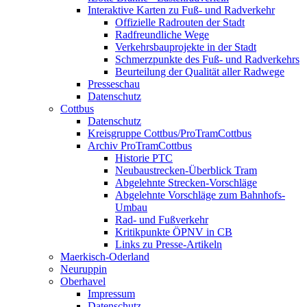
Interaktive Karten zu Fuß- und Radverkehr
Offizielle Radrouten der Stadt
Radfreundliche Wege
Verkehrsbauprojekte in der Stadt
Schmerzpunkte des Fuß- und Radverkehrs
Beurteilung der Qualität aller Radwege
Presseschau
Datenschutz
Cottbus
Datenschutz
Kreisgruppe Cottbus/ProTramCottbus
Archiv ProTramCottbus
Historie PTC
Neubaustrecken-Überblick Tram
Abgelehnte Strecken-Vorschläge
Abgelehnte Vorschläge zum Bahnhofs-
Umbau
Rad- und Fußverkehr
Kritikpunkte ÖPNV in CB
Links zu Presse-Artikeln
Maerkisch-Oderland
Neuruppin
Oberhavel
Impressum
Datenschutz