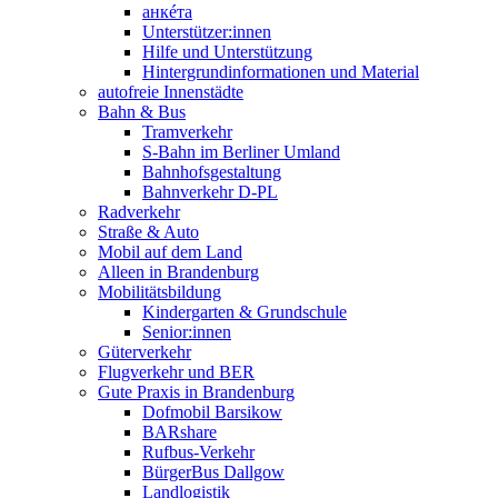
анкéта
Unterstützer:innen
Hilfe und Unterstützung
Hintergrundinformationen und Material
autofreie Innenstädte
Bahn & Bus
Tramverkehr
S-Bahn im Berliner Umland
Bahnhofsgestaltung
Bahnverkehr D-PL
Radverkehr
Straße & Auto
Mobil auf dem Land
Alleen in Brandenburg
Mobilitätsbildung
Kindergarten & Grundschule
Senior:innen
Güterverkehr
Flugverkehr und BER
Gute Praxis in Brandenburg
Dofmobil Barsikow
BARshare
Rufbus-Verkehr
BürgerBus Dallgow
Landlogistik