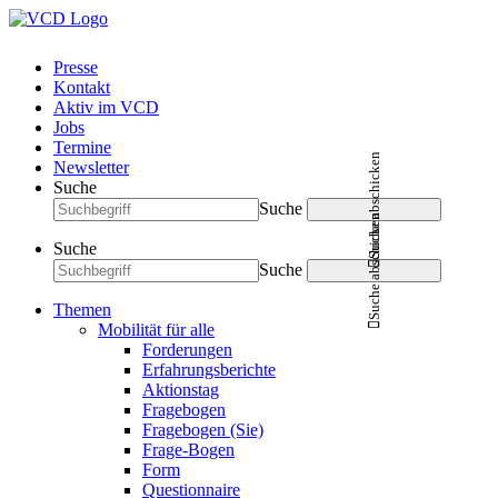
Presse
Kontakt
Aktiv im VCD
Jobs
Termine
Suche abschicken
Newsletter
Suche
Suche
Suche abschicken
Suche
Suche
Themen
Mobilität für alle
Forderungen
Erfahrungsberichte
Aktionstag
Fragebogen
Fragebogen (Sie)
Frage-Bogen
Form
Questionnaire