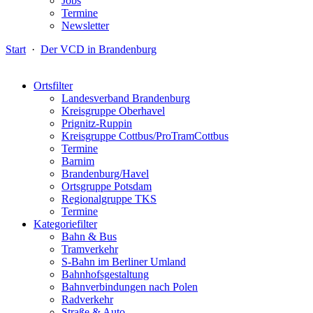
Jobs
Termine
Newsletter
Start
·
Der VCD in Brandenburg
Ortsfilter
Landesverband Brandenburg
Kreisgruppe Oberhavel
Prignitz-Ruppin
Kreisgruppe Cottbus/ProTramCottbus
Termine
Barnim
Brandenburg/Havel
Ortsgruppe Potsdam
Regionalgruppe TKS
Termine
Kategoriefilter
Bahn & Bus
Tramverkehr
S-Bahn im Berliner Umland
Bahnhofsgestaltung
Bahnverbindungen nach Polen
Radverkehr
Straße & Auto