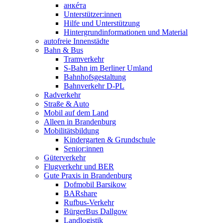
анкéта
Unterstützer:innen
Hilfe und Unterstützung
Hintergrundinformationen und Material
autofreie Innenstädte
Bahn & Bus
Tramverkehr
S-Bahn im Berliner Umland
Bahnhofsgestaltung
Bahnverkehr D-PL
Radverkehr
Straße & Auto
Mobil auf dem Land
Alleen in Brandenburg
Mobilitätsbildung
Kindergarten & Grundschule
Senior:innen
Güterverkehr
Flugverkehr und BER
Gute Praxis in Brandenburg
Dofmobil Barsikow
BARshare
Rufbus-Verkehr
BürgerBus Dallgow
Landlogistik