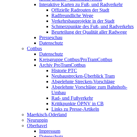
Interaktive Karten zu Fuß- und Radverkehr
Offizielle Radrouten der Stadt
Radfreundliche Wege
Verkehrsbauprojekte in der Stadt
Schmerzpunkte des Fuß- und Radverkehrs
Beurteilung der Qualität aller Radwege
Presseschau
Datenschutz
Cottbus
Datenschutz
Kreisgruppe Cottbus/ProTramCottbus
Archiv ProTramCottbus
Historie PTC
Neubaustrecken-Überblick Tram
Abgelehnte Strecken-Vorschläge
Abgelehnte Vorschläge zum Bahnhofs-
Umbau
Rad- und Fußverkehr
Kritikpunkte ÖPNV in CB
Links zu Presse-Artikeln
Maerkisch-Oderland
Neuruppin
Oberhavel
Impressum
Datenschutz