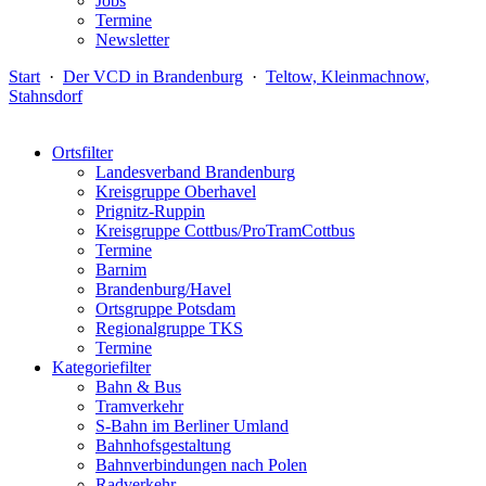
Jobs
Termine
Newsletter
Start
·
Der VCD in Brandenburg
·
Teltow, Kleinmachnow,
Stahnsdorf
Ortsfilter
Landesverband Brandenburg
Kreisgruppe Oberhavel
Prignitz-Ruppin
Kreisgruppe Cottbus/ProTramCottbus
Termine
Barnim
Brandenburg/Havel
Ortsgruppe Potsdam
Regionalgruppe TKS
Termine
Kategoriefilter
Bahn & Bus
Tramverkehr
S-Bahn im Berliner Umland
Bahnhofsgestaltung
Bahnverbindungen nach Polen
Radverkehr