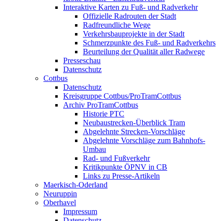
Interaktive Karten zu Fuß- und Radverkehr
Offizielle Radrouten der Stadt
Radfreundliche Wege
Verkehrsbauprojekte in der Stadt
Schmerzpunkte des Fuß- und Radverkehrs
Beurteilung der Qualität aller Radwege
Presseschau
Datenschutz
Cottbus
Datenschutz
Kreisgruppe Cottbus/ProTramCottbus
Archiv ProTramCottbus
Historie PTC
Neubaustrecken-Überblick Tram
Abgelehnte Strecken-Vorschläge
Abgelehnte Vorschläge zum Bahnhofs-
Umbau
Rad- und Fußverkehr
Kritikpunkte ÖPNV in CB
Links zu Presse-Artikeln
Maerkisch-Oderland
Neuruppin
Oberhavel
Impressum
Datenschutz