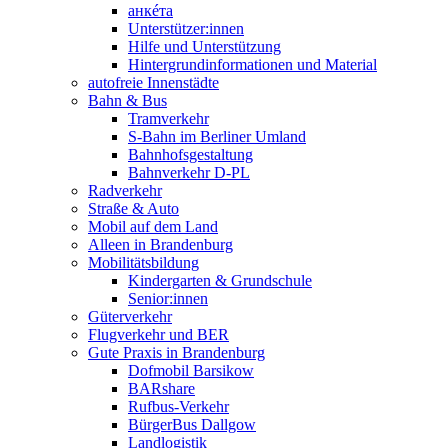
анкéта
Unterstützer:innen
Hilfe und Unterstützung
Hintergrundinformationen und Material
autofreie Innenstädte
Bahn & Bus
Tramverkehr
S-Bahn im Berliner Umland
Bahnhofsgestaltung
Bahnverkehr D-PL
Radverkehr
Straße & Auto
Mobil auf dem Land
Alleen in Brandenburg
Mobilitätsbildung
Kindergarten & Grundschule
Senior:innen
Güterverkehr
Flugverkehr und BER
Gute Praxis in Brandenburg
Dofmobil Barsikow
BARshare
Rufbus-Verkehr
BürgerBus Dallgow
Landlogistik