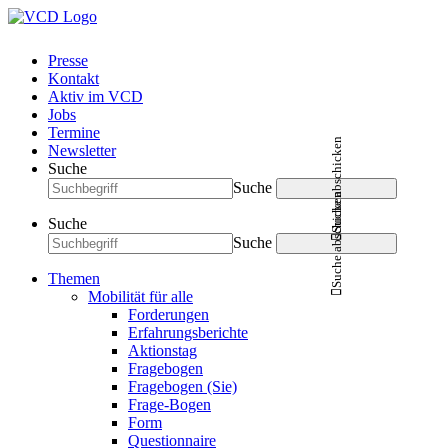
Presse
Kontakt
Aktiv im VCD
Jobs
Termine
Suche abschicken
Newsletter
Suche
Suche
Suche abschicken
Suche
Suche
Themen
Mobilität für alle
Forderungen
Erfahrungsberichte
Aktionstag
Fragebogen
Fragebogen (Sie)
Frage-Bogen
Form
Questionnaire