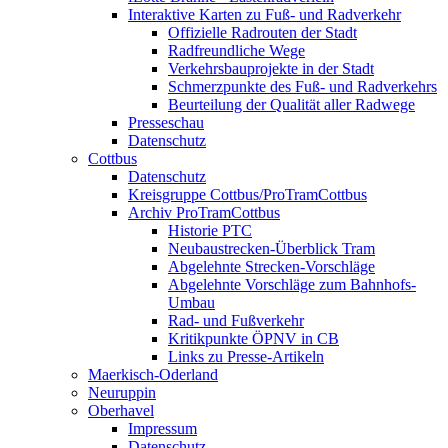
Interaktive Karten zu Fuß- und Radverkehr
Offizielle Radrouten der Stadt
Radfreundliche Wege
Verkehrsbauprojekte in der Stadt
Schmerzpunkte des Fuß- und Radverkehrs
Beurteilung der Qualität aller Radwege
Presseschau
Datenschutz
Cottbus
Datenschutz
Kreisgruppe Cottbus/ProTramCottbus
Archiv ProTramCottbus
Historie PTC
Neubaustrecken-Überblick Tram
Abgelehnte Strecken-Vorschläge
Abgelehnte Vorschläge zum Bahnhofs-
Umbau
Rad- und Fußverkehr
Kritikpunkte ÖPNV in CB
Links zu Presse-Artikeln
Maerkisch-Oderland
Neuruppin
Oberhavel
Impressum
Datenschutz