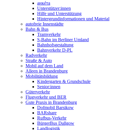
анкéта
Unterstützer:innen
Hilfe und Unterstützung
Hintergrundinformationen und Material
autofreie Innenstädte
Bahn & Bus
Tramverkehr
S-Bahn im Berliner Umland
Bahnhofsgestaltung
Bahnverkehr D-PL
Radverkehr
Straße & Auto
Mobil auf dem Land
Alleen in Brandenburg
Mobilitätsbildung
Kindergarten & Grundschule
Senior:innen
Güterverkehr
Flugverkehr und BER
Gute Praxis in Brandenburg
Dofmobil Barsikow
BARshare
Rufbus-Verkehr
BürgerBus Dallgow
Landlogistik