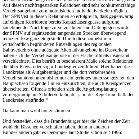
Auf diesen nachfragestarken Relationen sind sehr konkurrenzfähige
Verkehrsangebote zum motorisierten Individualverkehr möglich.
Der SPNVist in diesen Relationen so erfolgreich, dass gegenwärtig
auf einigen Korridoren bereits Kapazitätsengpässe aufgrund
zunehmender Nachfrage zu verzeichnen sind.Dahingegen wurde
der SPNV auf ergänzenden tangentialen Strecken überwiegend
reduziert bzw.ganz eingestellt. Durch diese zumeist rein
wirtschaftlich begründeten Einstellungen des regionalen
Bahnverkehrs ohne adäquate Alternativangebote im Busverkehr
haben sich die Verkehrsangebote in der Fläche oftmals insgesamt
verschlechtert. Dies betrifft in besonderem Maße solche Relationen,
die über Kreis- oder sogar Landesgrenzen führen. Hier haben die
Landkreise als Aufgabenträger und die dort verkehrenden
Verkehrsunternehmen bisher nur ein geringes Interesse gezeigt, den
Hauptachsen folgende Linien einzurichten, die auch Kreisgrenzen
überschreiten. Oftmals orientiert sich die Angebotsplanung
vordergründig am Schülerverkehr, der ja in der Regel innerhalb der
Landkreise stattfindet.“
Da kann man wohl nur zustimmen.
Und feststellen, dass die Brandenburger hier die Zeichen der Zeit
wohl ein Bisschen verschlafen haben, denn in anderen
Bundesländern gibt es Derartiges laut Studie schon seit 1996: