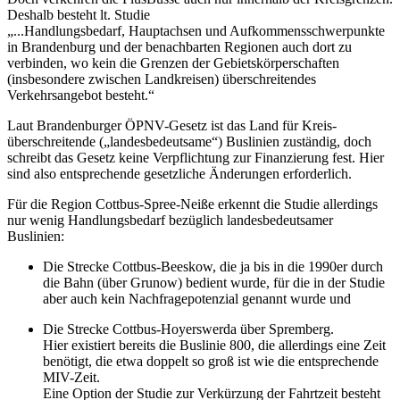
Deshalb besteht lt. Studie
„...Handlungsbedarf, Hauptachsen und Aufkommensschwerpunkte
in Brandenburg und der benachbarten Regionen auch dort zu
verbinden, wo kein die Grenzen der Gebietskörperschaften
(insbesondere zwischen Landkreisen) überschreitendes
Verkehrsangebot besteht.“
Laut Brandenburger ÖPNV-Gesetz ist das Land für Kreis-
überschreitende („landesbedeutsame“) Buslinien zuständig, doch
schreibt das Gesetz keine Verpflichtung zur Finanzierung fest. Hier
sind also entsprechende gesetzliche Änderungen erforderlich.
Für die Region Cottbus-Spree-Neiße erkennt die Studie allerdings
nur wenig Handlungsbedarf bezüglich landesbedeutsamer
Buslinien:
Die Strecke Cottbus-Beeskow, die ja bis in die 1990er durch
die Bahn (über Grunow) bedient wurde, für die in der Studie
aber auch kein Nachfragepotenzial genannt wurde und
Die Strecke Cottbus-Hoyerswerda über Spremberg.
Hier existiert bereits die Buslinie 800, die allerdings eine Zeit
benötigt, die etwa doppelt so groß ist wie die entsprechende
MIV-Zeit.
Eine Option der Studie zur Verkürzung der Fahrtzeit besteht