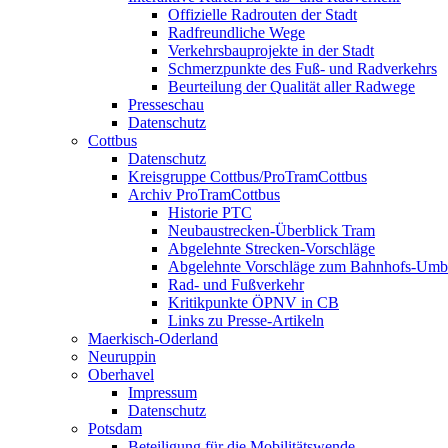
Offizielle Radrouten der Stadt
Radfreundliche Wege
Verkehrsbauprojekte in der Stadt
Schmerzpunkte des Fuß- und Radverkehrs
Beurteilung der Qualität aller Radwege
Presseschau
Datenschutz
Cottbus
Datenschutz
Kreisgruppe Cottbus/ProTramCottbus
Archiv ProTramCottbus
Historie PTC
Neubaustrecken-Überblick Tram
Abgelehnte Strecken-Vorschläge
Abgelehnte Vorschläge zum Bahnhofs-Um
Rad- und Fußverkehr
Kritikpunkte ÖPNV in CB
Links zu Presse-Artikeln
Maerkisch-Oderland
Neuruppin
Oberhavel
Impressum
Datenschutz
Potsdam
Beteiligung für die Mobilitätswende