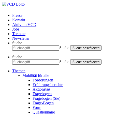
Presse
Kontakt
Aktiv im VCD
Jobs
Termine
Newsletter
Suche
Suche
Suche abschicken
Suche
Suche
Suche abschicken
Themen
Mobilität für alle
Forderungen
Erfahrungsberichte
Aktionstag
Fragebogen
Fragebogen (Sie)
Frage-Bogen
Form
Questionnaire