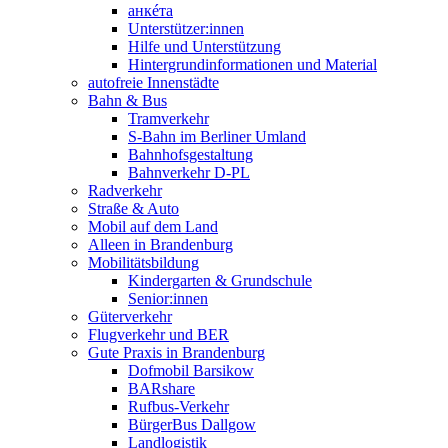
анкéта
Unterstützer:innen
Hilfe und Unterstützung
Hintergrundinformationen und Material
autofreie Innenstädte
Bahn & Bus
Tramverkehr
S-Bahn im Berliner Umland
Bahnhofsgestaltung
Bahnverkehr D-PL
Radverkehr
Straße & Auto
Mobil auf dem Land
Alleen in Brandenburg
Mobilitätsbildung
Kindergarten & Grundschule
Senior:innen
Güterverkehr
Flugverkehr und BER
Gute Praxis in Brandenburg
Dofmobil Barsikow
BARshare
Rufbus-Verkehr
BürgerBus Dallgow
Landlogistik