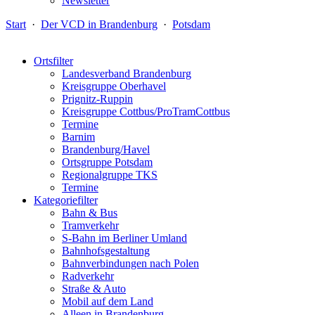
Newsletter
Start
·
Der VCD in Brandenburg
·
Potsdam
Ortsfilter
Landesverband Brandenburg
Kreisgruppe Oberhavel
Prignitz-Ruppin
Kreisgruppe Cottbus/ProTramCottbus
Termine
Barnim
Brandenburg/Havel
Ortsgruppe Potsdam
Regionalgruppe TKS
Termine
Kategoriefilter
Bahn & Bus
Tramverkehr
S-Bahn im Berliner Umland
Bahnhofsgestaltung
Bahnverbindungen nach Polen
Radverkehr
Straße & Auto
Mobil auf dem Land
Alleen in Brandenburg