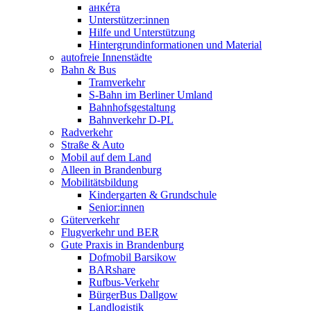
анкéта
Unterstützer:innen
Hilfe und Unterstützung
Hintergrundinformationen und Material
autofreie Innenstädte
Bahn & Bus
Tramverkehr
S-Bahn im Berliner Umland
Bahnhofsgestaltung
Bahnverkehr D-PL
Radverkehr
Straße & Auto
Mobil auf dem Land
Alleen in Brandenburg
Mobilitätsbildung
Kindergarten & Grundschule
Senior:innen
Güterverkehr
Flugverkehr und BER
Gute Praxis in Brandenburg
Dofmobil Barsikow
BARshare
Rufbus-Verkehr
BürgerBus Dallgow
Landlogistik