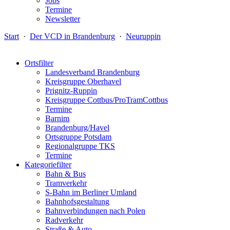
Jobs
Termine
Newsletter
Start
·
Der VCD in Brandenburg
·
Neuruppin
Ortsfilter
Landesverband Brandenburg
Kreisgruppe Oberhavel
Prignitz-Ruppin
Kreisgruppe Cottbus/ProTramCottbus
Termine
Barnim
Brandenburg/Havel
Ortsgruppe Potsdam
Regionalgruppe TKS
Termine
Kategoriefilter
Bahn & Bus
Tramverkehr
S-Bahn im Berliner Umland
Bahnhofsgestaltung
Bahnverbindungen nach Polen
Radverkehr
Straße & Auto