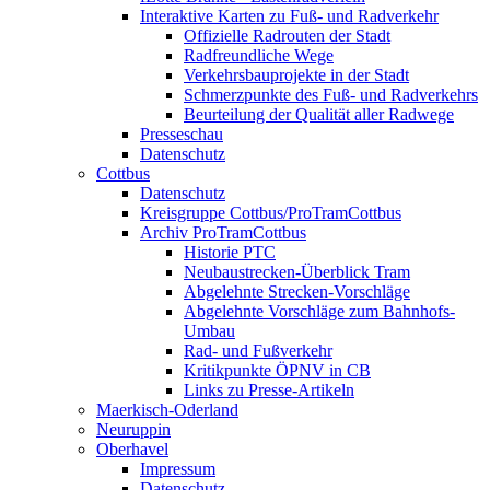
Interaktive Karten zu Fuß- und Radverkehr
Offizielle Radrouten der Stadt
Radfreundliche Wege
Verkehrsbauprojekte in der Stadt
Schmerzpunkte des Fuß- und Radverkehrs
Beurteilung der Qualität aller Radwege
Presseschau
Datenschutz
Cottbus
Datenschutz
Kreisgruppe Cottbus/ProTramCottbus
Archiv ProTramCottbus
Historie PTC
Neubaustrecken-Überblick Tram
Abgelehnte Strecken-Vorschläge
Abgelehnte Vorschläge zum Bahnhofs-
Umbau
Rad- und Fußverkehr
Kritikpunkte ÖPNV in CB
Links zu Presse-Artikeln
Maerkisch-Oderland
Neuruppin
Oberhavel
Impressum
Datenschutz