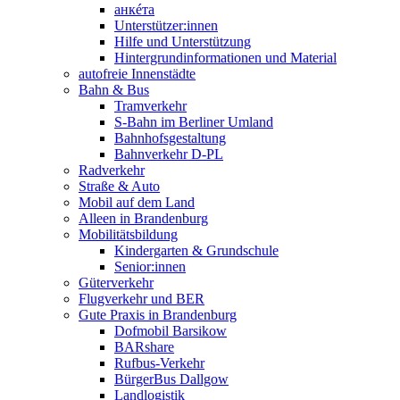
анкéта
Unterstützer:innen
Hilfe und Unterstützung
Hintergrundinformationen und Material
autofreie Innenstädte
Bahn & Bus
Tramverkehr
S-Bahn im Berliner Umland
Bahnhofsgestaltung
Bahnverkehr D-PL
Radverkehr
Straße & Auto
Mobil auf dem Land
Alleen in Brandenburg
Mobilitätsbildung
Kindergarten & Grundschule
Senior:innen
Güterverkehr
Flugverkehr und BER
Gute Praxis in Brandenburg
Dofmobil Barsikow
BARshare
Rufbus-Verkehr
BürgerBus Dallgow
Landlogistik