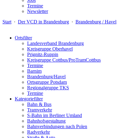
Jobs
Termine
Newsletter
Start
·
Der VCD in Brandenburg
·
Brandenburg / Havel
Ortsfilter
Landesverband Brandenburg
Kreisgruppe Oberhavel
Prignitz-Ruppin
Kreisgruppe Cottbus/ProTramCottbus
Termine
Barnim
Brandenburg/Havel
Ortsgruppe Potsdam
Regionalgruppe TKS
Termine
Kategoriefilter
Bahn & Bus
Tramverkehr
S-Bahn im Berliner Umland
Bahnhofsgestaltung
Bahnverbindungen nach Polen
Radverkehr
Straße & Auto