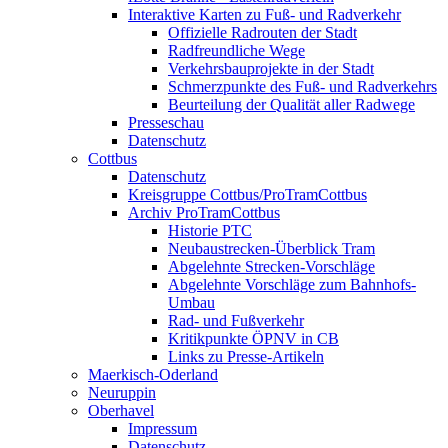
Interaktive Karten zu Fuß- und Radverkehr
Offizielle Radrouten der Stadt
Radfreundliche Wege
Verkehrsbauprojekte in der Stadt
Schmerzpunkte des Fuß- und Radverkehrs
Beurteilung der Qualität aller Radwege
Presseschau
Datenschutz
Cottbus
Datenschutz
Kreisgruppe Cottbus/ProTramCottbus
Archiv ProTramCottbus
Historie PTC
Neubaustrecken-Überblick Tram
Abgelehnte Strecken-Vorschläge
Abgelehnte Vorschläge zum Bahnhofs-
Umbau
Rad- und Fußverkehr
Kritikpunkte ÖPNV in CB
Links zu Presse-Artikeln
Maerkisch-Oderland
Neuruppin
Oberhavel
Impressum
Datenschutz