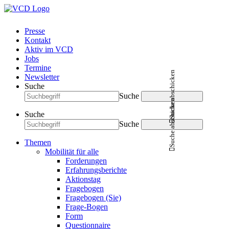
Presse
Kontakt
Aktiv im VCD
Jobs
Termine
Suche abschicken
Newsletter
Suche
Suche
Suche abschicken
Suche
Suche
Themen
Mobilität für alle
Forderungen
Erfahrungsberichte
Aktionstag
Fragebogen
Fragebogen (Sie)
Frage-Bogen
Form
Questionnaire