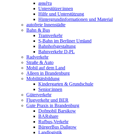
анкéта
Unterstützer:innen
Hilfe und Unterstützung
Hintergrundinformationen und Material
autofreie Innenstädte
Bahn & Bus
Tramverkehr
S-Bahn im Berliner Umland
Bahnhofsgestaltung
Bahnverkehr D-PL
Radverkehr
Straße & Auto
Mobil auf dem Land
Alleen in Brandenburg
Mobilitätsbildung
Kindergarten & Grundschule
Senior:innen
Güterverkehr
Flugverkehr und BER
Gute Praxis in Brandenburg
Dofmobil Barsikow
BARshare
Rufbus-Verkehr
BürgerBus Dallgow
Landlogistik