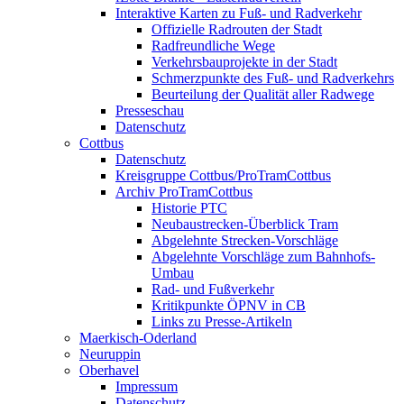
Interaktive Karten zu Fuß- und Radverkehr
Offizielle Radrouten der Stadt
Radfreundliche Wege
Verkehrsbauprojekte in der Stadt
Schmerzpunkte des Fuß- und Radverkehrs
Beurteilung der Qualität aller Radwege
Presseschau
Datenschutz
Cottbus
Datenschutz
Kreisgruppe Cottbus/ProTramCottbus
Archiv ProTramCottbus
Historie PTC
Neubaustrecken-Überblick Tram
Abgelehnte Strecken-Vorschläge
Abgelehnte Vorschläge zum Bahnhofs-
Umbau
Rad- und Fußverkehr
Kritikpunkte ÖPNV in CB
Links zu Presse-Artikeln
Maerkisch-Oderland
Neuruppin
Oberhavel
Impressum
Datenschutz