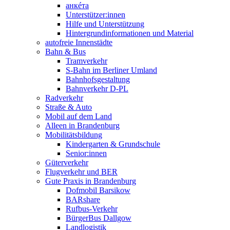
анкéта
Unterstützer:innen
Hilfe und Unterstützung
Hintergrundinformationen und Material
autofreie Innenstädte
Bahn & Bus
Tramverkehr
S-Bahn im Berliner Umland
Bahnhofsgestaltung
Bahnverkehr D-PL
Radverkehr
Straße & Auto
Mobil auf dem Land
Alleen in Brandenburg
Mobilitätsbildung
Kindergarten & Grundschule
Senior:innen
Güterverkehr
Flugverkehr und BER
Gute Praxis in Brandenburg
Dofmobil Barsikow
BARshare
Rufbus-Verkehr
BürgerBus Dallgow
Landlogistik