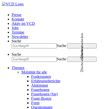
Presse
Kontakt
Aktiv im VCD
Jobs
Termine
Suche abschicken
Newsletter
Suche
Suche
Suche abschicken
Suche
Suche
Themen
Mobilität für alle
Forderungen
Erfahrungsberichte
Aktionstag
Fragebogen
Fragebogen (Sie)
Frage-Bogen
Form
Questionnaire