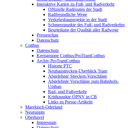
Interaktive Karten zu Fuß- und Radverkehr
Offizielle Radrouten der Stadt
Radfreundliche Wege
Verkehrsbauprojekte in der Stadt
Schmerzpunkte des Fuß- und Radverkehrs
Beurteilung der Qualität aller Radwege
Presseschau
Datenschutz
Cottbus
Datenschutz
Kreisgruppe Cottbus/ProTramCottbus
Archiv ProTramCottbus
Historie PTC
Neubaustrecken-Überblick Tram
Abgelehnte Strecken-Vorschläge
Abgelehnte Vorschläge zum Bahnhofs-
Umbau
Rad- und Fußverkehr
Kritikpunkte ÖPNV in CB
Links zu Presse-Artikeln
Maerkisch-Oderland
Neuruppin
Oberhavel
Impressum
Datenschutz