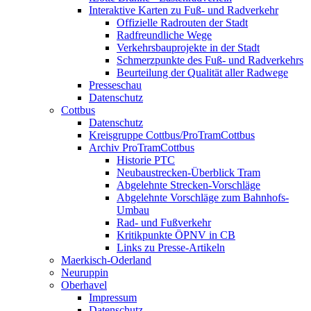
Interaktive Karten zu Fuß- und Radverkehr
Offizielle Radrouten der Stadt
Radfreundliche Wege
Verkehrsbauprojekte in der Stadt
Schmerzpunkte des Fuß- und Radverkehrs
Beurteilung der Qualität aller Radwege
Presseschau
Datenschutz
Cottbus
Datenschutz
Kreisgruppe Cottbus/ProTramCottbus
Archiv ProTramCottbus
Historie PTC
Neubaustrecken-Überblick Tram
Abgelehnte Strecken-Vorschläge
Abgelehnte Vorschläge zum Bahnhofs-
Umbau
Rad- und Fußverkehr
Kritikpunkte ÖPNV in CB
Links zu Presse-Artikeln
Maerkisch-Oderland
Neuruppin
Oberhavel
Impressum
Datenschutz