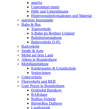
анкéта
Unterstützer:innen
Hilfe und Unterstützung
Hintergrundinformationen und Material
autofreie Innenstädte
Bahn & Bus
Tramverkehr
S-Bahn im Berliner Umland
Bahnhofsgestaltung
Bahnverkehr D-PL
Radverkehr
Straße & Auto
Mobil auf dem Land
Alleen in Brandenburg
Mobilitätsbildung
Kindergarten & Grundschule
Senior:innen
Güterverkehr
Flugverkehr und BER
Gute Praxis in Brandenburg
Dofmobil Barsikow
BARshare
Rufbus-Verkehr
BürgerBus Dallgow
Landlogistik