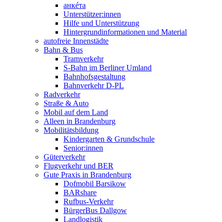
анкéта
Unterstützer:innen
Hilfe und Unterstützung
Hintergrundinformationen und Material
autofreie Innenstädte
Bahn & Bus
Tramverkehr
S-Bahn im Berliner Umland
Bahnhofsgestaltung
Bahnverkehr D-PL
Radverkehr
Straße & Auto
Mobil auf dem Land
Alleen in Brandenburg
Mobilitätsbildung
Kindergarten & Grundschule
Senior:innen
Güterverkehr
Flugverkehr und BER
Gute Praxis in Brandenburg
Dofmobil Barsikow
BARshare
Rufbus-Verkehr
BürgerBus Dallgow
Landlogistik