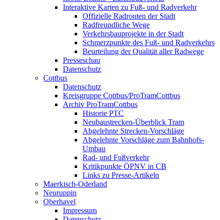
Interaktive Karten zu Fuß- und Radverkehr
Offizielle Radrouten der Stadt
Radfreundliche Wege
Verkehrsbauprojekte in der Stadt
Schmerzpunkte des Fuß- und Radverkehrs
Beurteilung der Qualität aller Radwege
Presseschau
Datenschutz
Cottbus
Datenschutz
Kreisgruppe Cottbus/ProTramCottbus
Archiv ProTramCottbus
Historie PTC
Neubaustrecken-Überblick Tram
Abgelehnte Strecken-Vorschläge
Abgelehnte Vorschläge zum Bahnhofs-
Umbau
Rad- und Fußverkehr
Kritikpunkte ÖPNV in CB
Links zu Presse-Artikeln
Maerkisch-Oderland
Neuruppin
Oberhavel
Impressum
Datenschutz