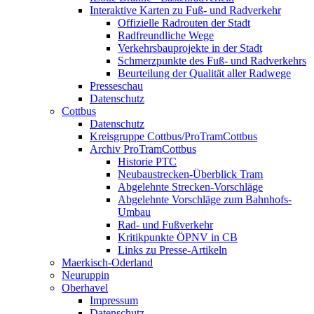
Interaktive Karten zu Fuß- und Radverkehr
Offizielle Radrouten der Stadt
Radfreundliche Wege
Verkehrsbauprojekte in der Stadt
Schmerzpunkte des Fuß- und Radverkehrs
Beurteilung der Qualität aller Radwege
Presseschau
Datenschutz
Cottbus
Datenschutz
Kreisgruppe Cottbus/ProTramCottbus
Archiv ProTramCottbus
Historie PTC
Neubaustrecken-Überblick Tram
Abgelehnte Strecken-Vorschläge
Abgelehnte Vorschläge zum Bahnhofs-
Umbau
Rad- und Fußverkehr
Kritikpunkte ÖPNV in CB
Links zu Presse-Artikeln
Maerkisch-Oderland
Neuruppin
Oberhavel
Impressum
Datenschutz