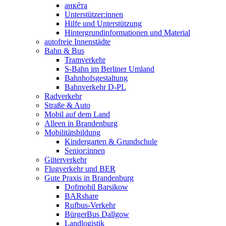
анкéта
Unterstützer:innen
Hilfe und Unterstützung
Hintergrundinformationen und Material
autofreie Innenstädte
Bahn & Bus
Tramverkehr
S-Bahn im Berliner Umland
Bahnhofsgestaltung
Bahnverkehr D-PL
Radverkehr
Straße & Auto
Mobil auf dem Land
Alleen in Brandenburg
Mobilitätsbildung
Kindergarten & Grundschule
Senior:innen
Güterverkehr
Flugverkehr und BER
Gute Praxis in Brandenburg
Dofmobil Barsikow
BARshare
Rufbus-Verkehr
BürgerBus Dallgow
Landlogistik