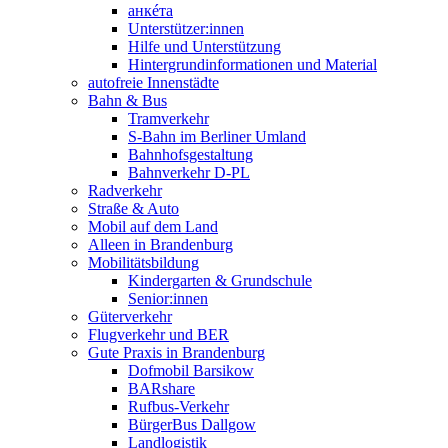
анкéта
Unterstützer:innen
Hilfe und Unterstützung
Hintergrundinformationen und Material
autofreie Innenstädte
Bahn & Bus
Tramverkehr
S-Bahn im Berliner Umland
Bahnhofsgestaltung
Bahnverkehr D-PL
Radverkehr
Straße & Auto
Mobil auf dem Land
Alleen in Brandenburg
Mobilitätsbildung
Kindergarten & Grundschule
Senior:innen
Güterverkehr
Flugverkehr und BER
Gute Praxis in Brandenburg
Dofmobil Barsikow
BARshare
Rufbus-Verkehr
BürgerBus Dallgow
Landlogistik