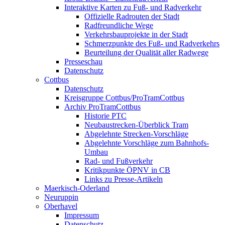
Interaktive Karten zu Fuß- und Radverkehr
Offizielle Radrouten der Stadt
Radfreundliche Wege
Verkehrsbauprojekte in der Stadt
Schmerzpunkte des Fuß- und Radverkehrs
Beurteilung der Qualität aller Radwege
Presseschau
Datenschutz
Cottbus
Datenschutz
Kreisgruppe Cottbus/ProTramCottbus
Archiv ProTramCottbus
Historie PTC
Neubaustrecken-Überblick Tram
Abgelehnte Strecken-Vorschläge
Abgelehnte Vorschläge zum Bahnhofs-
Umbau
Rad- und Fußverkehr
Kritikpunkte ÖPNV in CB
Links zu Presse-Artikeln
Maerkisch-Oderland
Neuruppin
Oberhavel
Impressum
Datenschutz