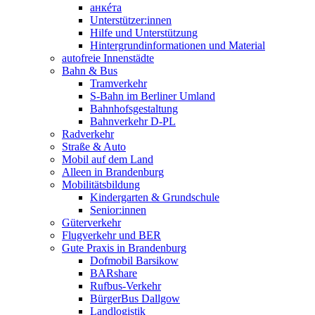
анкéта
Unterstützer:innen
Hilfe und Unterstützung
Hintergrundinformationen und Material
autofreie Innenstädte
Bahn & Bus
Tramverkehr
S-Bahn im Berliner Umland
Bahnhofsgestaltung
Bahnverkehr D-PL
Radverkehr
Straße & Auto
Mobil auf dem Land
Alleen in Brandenburg
Mobilitätsbildung
Kindergarten & Grundschule
Senior:innen
Güterverkehr
Flugverkehr und BER
Gute Praxis in Brandenburg
Dofmobil Barsikow
BARshare
Rufbus-Verkehr
BürgerBus Dallgow
Landlogistik