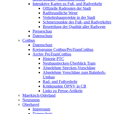
Interaktive Karten zu Fuß- und Radverkehr
Offizielle Radrouten der Stadt
Radfreundliche Wege
Verkehrsbauprojekte in der Stadt
Schmerzpunkte des Fuß- und Radverkehrs
Beurteilung der Qualität aller Radwege
Presseschau
Datenschutz
Cottbus
Datenschutz
Kreisgruppe Cottbus/ProTramCottbus
Archiv ProTramCottbus
Historie PTC
Neubaustrecken-Überblick Tram
Abgelehnte Strecken-Vorschläge
Abgelehnte Vorschläge zum Bahnhofs-
Umbau
Rad- und Fußverkehr
Kritikpunkte ÖPNV in CB
Links zu Presse-Artikeln
Maerkisch-Oderland
Neuruppin
Oberhavel
Impressum
Datenschutz